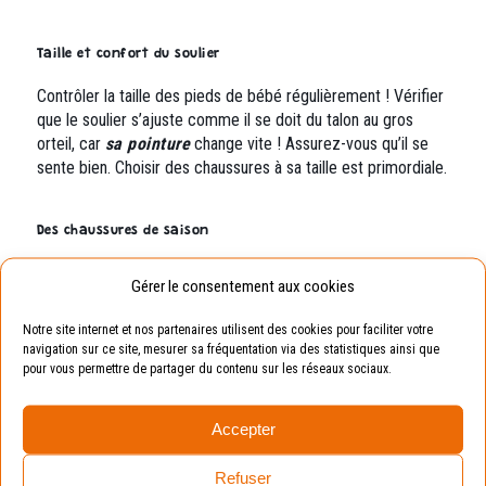
Taille et confort du soulier
Contrôler la taille des pieds de bébé régulièrement ! Vérifier
que le soulier s’ajuste comme il se doit du talon au gros
orteil, car
sa pointure
change vite ! Assurez-vous qu’il se
sente bien. Choisir des chaussures à sa taille est primordiale.
Des chaussures de saison
Des sandales pour l’été, des chaussures ouvertes au
Gérer le consentement aux cookies
printemps, des sneakers chaudes et adaptées pour la pluie
en saison automne/hiver. Bien sûr, il est important d’expliquer
Notre site internet et nos partenaires utilisent des cookies pour faciliter votre
à l’avance ce changement à votre enfant pour qu’il
navigation sur ce site, mesurer sa fréquentation via des statistiques ainsi que
comprenne et ne soit pas pris au dépourvu.
pour vous permettre de partager du contenu sur les réseaux sociaux.
Accepter
Refuser