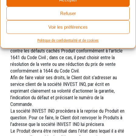
suivant la délivrance du Produit, sauf pour les biens
d’occasion, dont le délai est porté à six mois (art. 217-7 du
Refuser
Code de la consommation)
La garantie légale de conformité s’applique
Voir les préférences
indépendamment de la garantie commerciale pouvant
éventuellement couvrir le Produit.
Politique de confidentialité et de cookies
Le client peut décider de mettre en œuvre la garantie
contre les défauts cachés Produit conformément à l’article
1641 du Code Civil ; dans ce cas, il peut choisir entre la
résolution de la vente ou une réduction du prix de vente
conformément à 1644 du Code Civil.
Afin de faire valoir ses droits, le Client doit s’adresser au
service client de la société INVEST INO, par écrit en
exprimant clairement sa volonté d’actionner la garantie,
l’indication du défaut et précisant le numéro de la
Commande.
La société INVEST INO procèdera à la reprise du Produit en
question. Pour ce faire, le Client doit renvoyer le Produits à
l’adresse que la société INVEST INO lui précisera.
Le Produit devra être restitué dans l’état dans lequel il a été