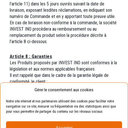
l’article 11) dans les 5 jours ouvrés suivant la date de
livraison, exposant lesdites réclamations, en indiquant son
numéro de Commande et en y apportant toute preuve utile.
En cas de livraison non-conforme à la commande, la société
INVEST INO procèdera au remboursement ou au
remplacement du produit selon la procédure décrite à
l’article 8 ci-dessous.
Article 8 : Garanties
Les Produits proposés par INVEST INO sont conformes à la
législation et aux normes applicables françaises.
Il est rappelé que dans le cadre de la garantie légale de
conformité, le client :
– bénéficie d’un délai de deux ans à compter de la
Gérer le consentement aux cookies
délivrance du bien pour agir à l’encontre du vendeur
– peut choisir entre la réparation ou le remplacement du
Notre site internet et nos partenaires utilisent des cookies pour faciliter votre
Produit commandé, sous réserve des conditions de coût
navigation sur ce site, mesurer sa fréquentation via des statistiques ainsi que
pour vous permettre de partager du contenu sur les réseaux sociaux.
prévues par l’article L 217-9 du Code de la consommation ;
– est dispensé de rapporter la preuve de l’existence du
défaut de conformité du Produit durant les vingt-quatre mois
Accepter