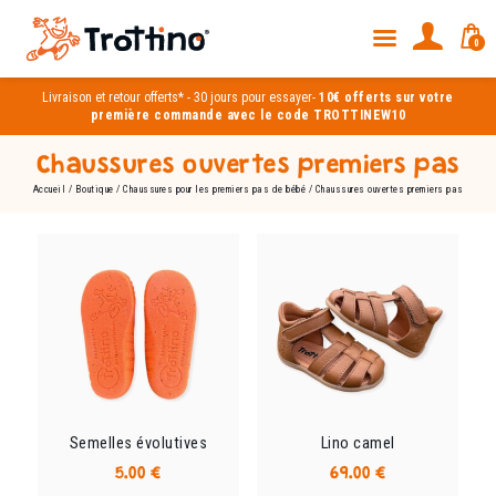
0
Livraison et
retour offerts*
-
30 jours pour essayer
-
10€ offerts sur votre
première commande avec le code TROTTINEW10
Chaussures ouvertes premiers pas
Accueil
/
Boutique
/
Chaussures pour les premiers pas de bébé
/ Chaussures ouvertes premiers pas
Semelles évolutives
Lino camel
5.00
€
69.00
€