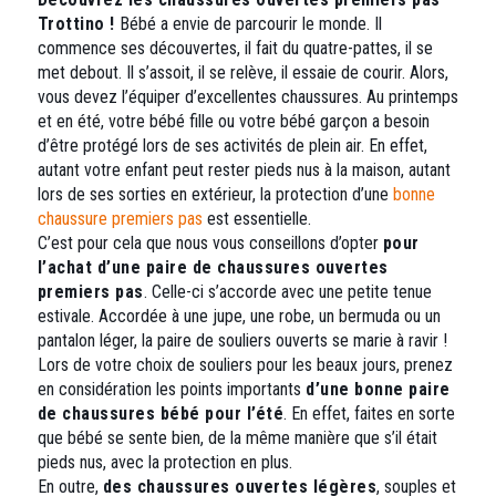
être
être
Trottino !
Bébé a envie de parcourir le monde. Il
choisies
choisies
commence ses découvertes, il fait du quatre-pattes, il se
sur
sur
met debout. Il s’assoit, il se relève, il essaie de courir. Alors,
la
la
vous devez l’équiper d’excellentes chaussures. Au printemps
page
page
et en été, votre bébé fille ou votre bébé garçon a besoin
du
du
d’être protégé lors de ses activités de plein air. En effet,
produit
produit
autant votre enfant peut rester pieds nus à la maison, autant
lors de ses sorties en extérieur, la protection d’une
bonne
chaussure premiers pas
est essentielle.
C’est pour cela que nous vous conseillons d’opter
pour
l’achat d’une paire de chaussures ouvertes
premiers pas
. Celle-ci s’accorde avec une petite tenue
estivale. Accordée à une jupe, une robe, un bermuda ou un
pantalon léger, la paire de souliers ouverts se marie à ravir !
Lors de votre choix de souliers pour les beaux jours, prenez
en considération les points importants
d’une bonne paire
de chaussures bébé pour l’été
. En effet, faites en sorte
que bébé se sente bien, de la même manière que s’il était
pieds nus, avec la protection en plus.
En outre,
des chaussures ouvertes légères
, souples et