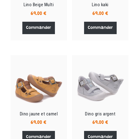
du
du
Lino Beige Multi
Lino kaki
produit
produit
69.00
€
69.00
€
Ce
Ce
produit
produit
Commander
Commander
a
a
plusieurs
plusieurs
variations.
variations.
Les
Les
options
options
peuvent
peuvent
être
être
choisies
choisies
sur
sur
la
la
page
page
du
du
Dino jaune et camel
Dino gris argent
produit
produit
69.00
€
69.00
€
Ce
Ce
produit
produit
Commander
Commander