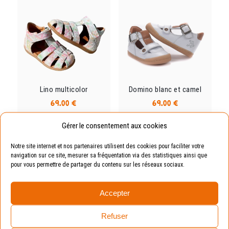
options
options
peuvent
peuvent
être
être
choisies
choisies
sur
sur
la
la
page
page
du
du
Lino multicolor
Domino blanc et camel
produit
produit
69.00
€
69.00
€
Ce
Ce
Gérer le consentement aux cookies
produit
produit
Commander
Commander
a
a
Notre site internet et nos partenaires utilisent des cookies pour faciliter votre
plusieurs
plusieurs
navigation sur ce site, mesurer sa fréquentation via des statistiques ainsi que
variations.
variations.
pour vous permettre de partager du contenu sur les réseaux sociaux.
Les
Les
options
options
Accepter
peuvent
peuvent
être
être
Refuser
choisies
choisies