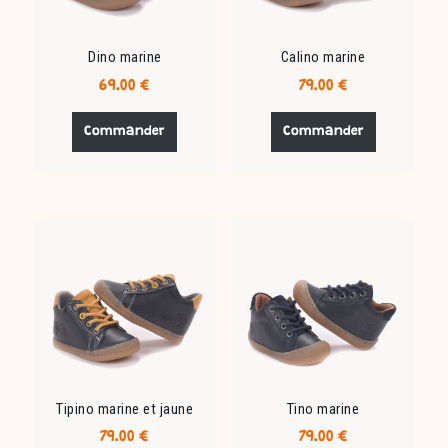
Dino marine
Calino marine
69.00
€
79.00
€
Ce
Ce
produit
produit
Commander
Commander
a
a
plusieurs
plusieurs
variations.
variations.
Les
Les
options
options
peuvent
peuvent
être
être
choisies
choisies
sur
sur
la
la
page
page
du
du
Tipino marine et jaune
Tino marine
produit
produit
79.00
€
79.00
€