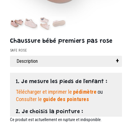
Chaussure bébé premiers pas rose
SAFE ROSE
(
1
avis client)
Description
Noté
1
5.00
sur 5
basé sur
notation
client
1. Je mesure les pieds de l'enfant :
Télécharger et imprimer le
pédimètre
ou
Consulter le
guide des pointures
2. Je choisis la pointure :
Ce produit est actuellement en rupture et indisponible.