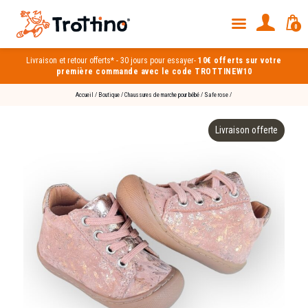
0
Livraison et
retour offerts*
-
30 jours pour essayer
-
10€ offerts sur votre
première commande avec le code TROTTINEW10
Accueil
/
Boutique
/
Chaussures de marche pour bébé
/
Safe rose
/