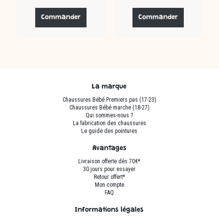
Ce
Ce
produit
produit
Commander
Commander
a
a
plusieurs
plusieurs
variations.
variations.
Les
Les
options
options
peuvent
peuvent
La marque
être
être
Chaussures Bébé Premiers pas (17-23)
choisies
choisies
Chaussures Bébé marche (18-27)
sur
sur
Qui sommes-nous ?
La fabrication des chaussures
la
la
Le guide des pointures
page
page
du
du
Avantages
produit
produit
Livraison offerte dès 70€*
30 jours pour essayer
Retour offert*
Mon compte
FAQ
Informations légales