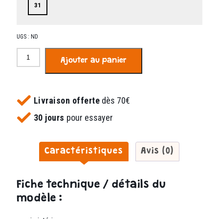
31
UGS :
ND
quantité
Ajouter au panier
de
Elegant
marron
Livraison offerte
dès 70€
30 jours
pour essayer
Caractéristiques
Avis (0)
Fiche technique / détails du
modèle :