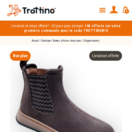
0
Livraison et
retour offerts*
-
30 jours pour essayer
-
10€ offerts sur votre
première commande avec le code TROTTINEW10
Accueil
/
Boutique
/
Bonnes affaires chaussures
/
Elegant marron
/
Bon plan