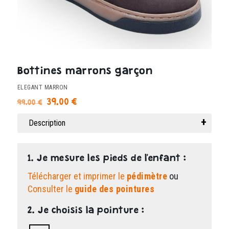
Bottines marrons garçon
ELEGANT MARRON
Le
Le
39.00
€
99.00
€
prix
prix
Description
initial
actuel
était :
est :
99.00 €.
39.00 €.
1. Je mesure les pieds de l'enfant :
Télécharger et imprimer le
pédimètre
ou
Consulter le
guide des pointures
2. Je choisis la pointure :