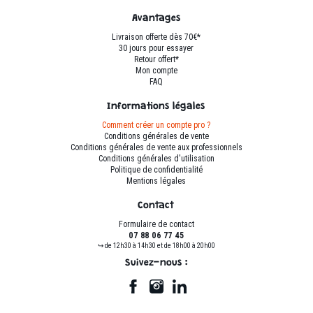
page
page
du
du
Avantages
produit
produit
Livraison offerte dès 70€*
30 jours pour essayer
Retour offert*
Mon compte
FAQ
Informations légales
Comment créer un compte pro ?
Conditions générales de vente
Conditions générales de vente aux professionnels
Conditions générales d'utilisation
Politique de confidentialité
Mentions légales
Contact
Formulaire de contact
07 88 06 77 45
↪ de 12h30 à 14h30 et de 18h00 à 20h00
Suivez-nous :