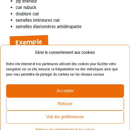
zip intérieur
cuir nubuck
doublure cuir
semelles intérieures cuir
semelles élastomères antidérapante
Exemple
Gérer le consentement aux cookies
Pointure de votre enfant : 19.
Pointure conseillée : 20 (en prenant compte de la
Notre site internet et nos partenaires utilisent des cookies pour faciliter votre
marge de croissance).
navigation sur ce site, mesurer sa fréquentation via des statistiques ainsi que
pour vous permettre de partager du contenu sur les réseaux sociaux.
Avantages :
La chaussure sera toujours
Accepter
adaptée aux pieds de vos enfants.
Refuser
Voir les préférences
Vous devriez aimer :
Politique de confidentialité et de cookies