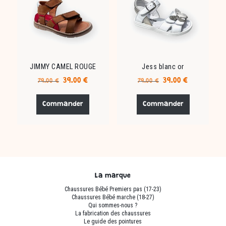
être
être
choisies
choisies
sur
sur
la
la
page
page
du
du
JIMMY CAMEL ROUGE
Jess blanc or
produit
produit
Le
Le
Le
Le
39.00
€
39.00
€
79.00
€
79.00
€
prix
prix
prix
prix
Ce
Ce
initial
actuel
initial
actuel
produit
produit
Commander
Commander
était :
est :
était :
est :
a
a
79.00 €.
39.00 €.
79.00 €.
39.00 €.
plusieurs
plusieurs
variations.
variations.
Les
Les
options
options
peuvent
peuvent
La marque
être
être
Chaussures Bébé Premiers pas (17-23)
choisies
choisies
Chaussures Bébé marche (18-27)
sur
sur
Qui sommes-nous ?
La fabrication des chaussures
la
la
Le guide des pointures