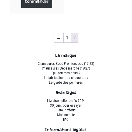
produit
Commander
était :
est :
a
75.00 €.
42.00 €.
plusieurs
variations.
Les
options
←
1
2
peuvent
être
choisies
La marque
sur
Chaussures Bébé Premiers pas (17-23)
la
Chaussures Bébé marche (18-27)
page
Qui sommes-nous ?
La fabrication des chaussures
du
Le guide des pointures
produit
Avantages
Livraison offerte dès 70€*
30 jours pour essayer
Retour offert*
Mon compte
FAQ
Informations légales