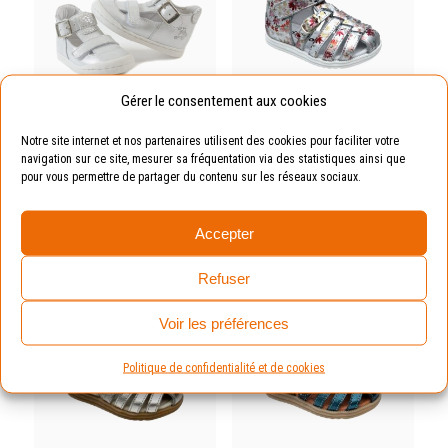
être
être
choisies
choisies
sur
sur
la
la
page
page
Gérer le consentement aux cookies
du
du
Domino blanc argent
Laly fleurs argent
produit
produit
Notre site internet et nos partenaires utilisent des cookies pour faciliter votre
Le
Le
69.00
€
39.00
€
69.00
€
navigation sur ce site, mesurer sa fréquentation via des statistiques ainsi que
prix
prix
Ce
Ce
pour vous permettre de partager du contenu sur les réseaux sociaux.
initial
actuel
produit
produit
Commander
Commander
était :
est :
a
a
69.00 €.
39.00 €.
Accepter
plusieurs
plusieurs
variations.
variations.
Refuser
Les
Les
Bon plan
Bon plan
options
options
Voir les préférences
peuvent
peuvent
être
être
Politique de confidentialité et de cookies
choisies
choisies
sur
sur
la
la
page
page