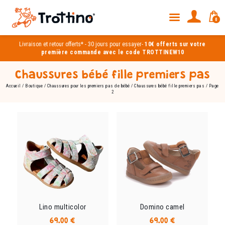
0
Livraison et
retour offerts*
-
30 jours pour essayer
-
10€ offerts sur votre
première commande avec le code TROTTINEW10
Chaussures bébé fille premiers pas
Accueil
/
Boutique
/
Chaussures pour les premiers pas de bébé
/
Chaussures bébé fille premiers pas
/ Page
2
Lino multicolor
Domino camel
69.00
€
69.00
€