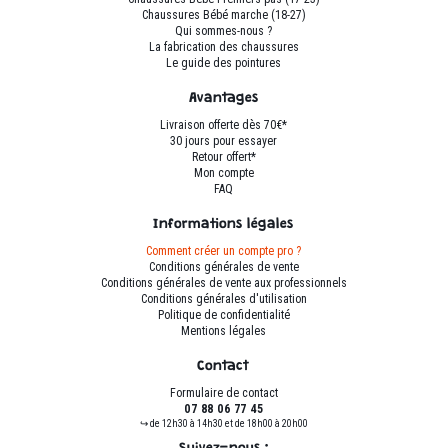
choisies
choisies
Chaussures Bébé marche (18-27)
sur
sur
Qui sommes-nous ?
La fabrication des chaussures
la
la
Le guide des pointures
page
page
du
du
Avantages
produit
produit
Livraison offerte dès 70€*
30 jours pour essayer
Retour offert*
Mon compte
FAQ
Informations légales
Comment créer un compte pro ?
Conditions générales de vente
Conditions générales de vente aux professionnels
Conditions générales d'utilisation
Politique de confidentialité
Mentions légales
Contact
Formulaire de contact
07 88 06 77 45
↪ de 12h30 à 14h30 et de 18h00 à 20h00