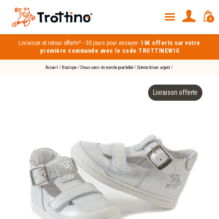
0
Livraison et
retour offerts*
-
30 jours pour essayer
-
10€ offerts sur votre
première commande avec le code TROTTINEW10
Accueil
/
Boutique
/
Chaussures de marche pour bébé
/
Domino blanc argent
/