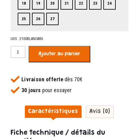
18
19
20
21
22
23
24
25
26
27
UGS :
2100BLANCARG
quantité
Ajouter au panier
de
Domino
blanc
argent
Livraison offerte
dès 70€
30 jours
pour essayer
Caractéristiques
Avis (0)
Fiche technique / détails du