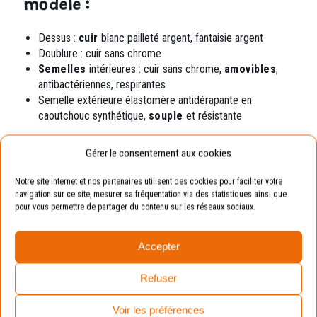
modèle :
Dessus :
cuir
blanc pailleté argent, fantaisie argent
Doublure : cuir sans chrome
Semelles
intérieures : cuir sans chrome,
amovibles
,
antibactériennes, respirantes
Semelle extérieure élastomère
antidérapante en
caoutchouc synthétique,
souple
et résistante
Gérer le consentement aux cookies
Exemple
Notre site internet et nos partenaires utilisent des cookies pour faciliter votre
Pointure de votre enfant : 19.
navigation sur ce site, mesurer sa fréquentation via des statistiques ainsi que
Pointure conseillée : 20 (en prenant compte de la
pour vous permettre de partager du contenu sur les réseaux sociaux.
marge de croissance).
Accepter
Avantages :
La chaussure sera toujours
adaptée aux pieds de vos enfants.
Refuser
Voir les préférences