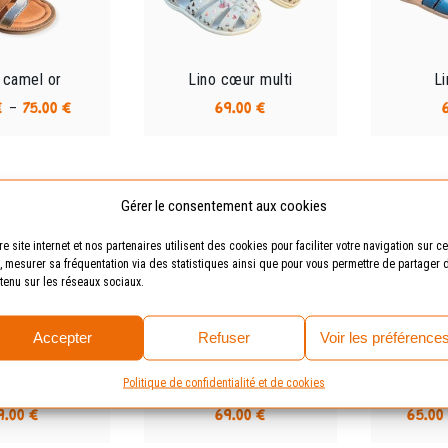
être
être
choisies
choisies
sur
sur
la
la
 camel or
Lino cœur multi
Li
page
page
Plage
–
€
75.00
€
69.00
€
du
du
de
Ce
Ce
produit
produit
prix :
produit
produit
72.00 €
a
a
à
plusieurs
plusieurs
75.00 €
Gérer le consentement aux cookies
variations.
variations.
Les
Les
re site internet et nos partenaires utilisent des cookies pour faciliter votre navigation sur ce
e, mesurer sa fréquentation via des statistiques ainsi que pour vous permettre de partager 
options
options
tenu sur les réseaux sociaux.
peuvent
peuvent
être
être
choisies
choisies
Accepter
Refuser
Voir les préférence
sur
sur
la
la
Politique de confidentialité et de cookies
no kaki
Lino leo multi
Map 
page
page
9.00
€
69.00
€
65.00
du
du
Ce
Ce
produit
produit