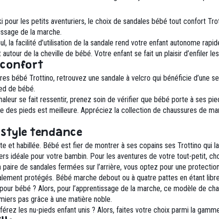
aki pour les petits aventuriers, le choix de sandales bébé tout confort Tr
issage de la marche.
, la facilité d’utilisation de la sandale rend votre enfant autonome rap
autour de la cheville de bébé. Votre enfant se fait un plaisir d’enfiler l
 confort
s bébé Trottino, retrouvez une sandale à velcro qui bénéficie d’une sem
ed de bébé.
chaleur se fait ressentir, prenez soin de vérifier que bébé porte à ses p
iène des pieds est meilleure. Appréciez la collection de chaussures de ma
 style tendance
e et habillée. Bébé est fier de montrer à ses copains ses Trottino qui la
ers idéale pour votre bambin. Pour les aventures de votre tout-petit, ch
a paire de sandales fermées sur l’arrière, vous optez pour une protection
lement protégés. Bébé marche debout ou à quatre pattes en étant libre 
pour bébé ? Alors, pour l’apprentissage de la marche, ce modèle de chauss
miers pas grâce à une matière noble.
rez les nu-pieds enfant unis ? Alors, faites votre choix parmi la gamme 