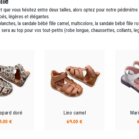
lle
t que vous hésitez entre deux tailles, alors optez pour notre pédimètre bé
és, légères et élégantes.
 blanches, la sandale bébé fille camel, multicolore, la sandale bébé fil
 sera au top pour vos tout-petits (robe longue, chaussettes, collants, leg
éopard doré
Lino camel
Mari
9.00
€
69.00
€
Ce
Ce
produit
produit