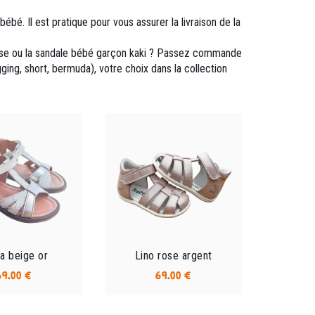
bé. Il est pratique pour vous assurer la livraison de la
le rose ou la sandale bébé garçon kaki ? Passez commande
ging, short, bermuda), votre choix dans la collection
a beige or
Lino rose argent
69.00
€
69.00
€
Ce
Ce
produit
produit