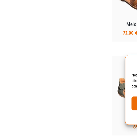
Melo
72.00
Not
sit
con
Li
6