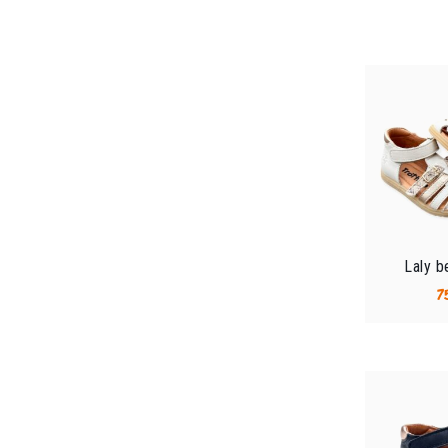
Laly b
7