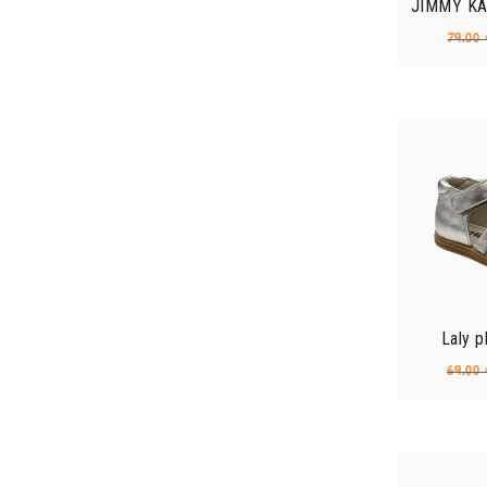
JIMMY K
79.00
Laly p
69.00