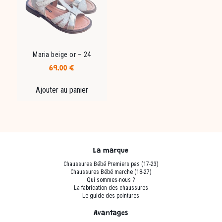
choisies
choisies
sur
sur
la
la
page
page
du
du
Maria beige or – 24
produit
produit
69.00
€
Ajouter au panier
La marque
Chaussures Bébé Premiers pas (17-23)
Chaussures Bébé marche (18-27)
Qui sommes-nous ?
La fabrication des chaussures
Le guide des pointures
Avantages