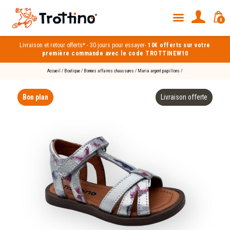
0
Livraison et
retour offerts*
-
30 jours pour essayer
-
10€ offerts sur votre
première commande avec le code TROTTINEW10
Accueil
/
Boutique
/
Bonnes affaires chaussures
/
Maria argent papillons
/
Bon plan