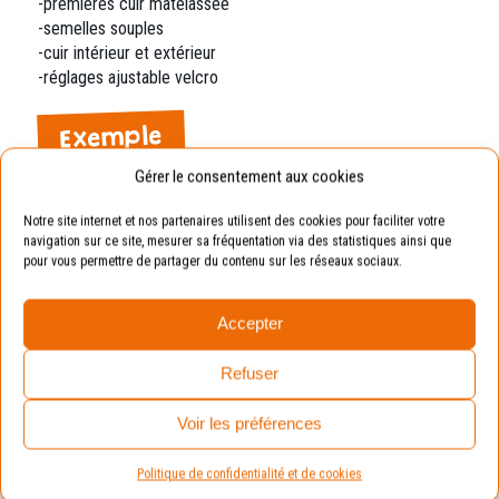
-premières cuir matelassée
-semelles souples
-cuir intérieur et extérieur
-réglages ajustable velcro
Exemple
Gérer le consentement aux cookies
Pointure de votre enfant : 19.
Pointure conseillée : 20 (en prenant compte de la
Notre site internet et nos partenaires utilisent des cookies pour faciliter votre
marge de croissance).
navigation sur ce site, mesurer sa fréquentation via des statistiques ainsi que
pour vous permettre de partager du contenu sur les réseaux sociaux.
Avantages :
La chaussure sera toujours
Accepter
adaptée aux pieds de vos enfants.
Refuser
Voir les préférences
Vous aimerez peut-être
aussi…
Politique de confidentialité et de cookies