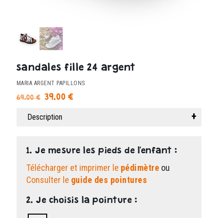
sandales fille 24 argent
MARIA ARGENT PAPILLONS
Le
Le
39.00
€
69.00
€
prix
prix
Description
initial
actuel
était :
est :
69.00 €.
39.00 €.
1. Je mesure les pieds de l'enfant :
Télécharger et imprimer le
pédimètre
ou
Consulter le
guide des pointures
2. Je choisis la pointure :