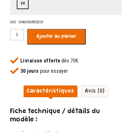
24
UGS :
CHAUSSURESECH
quantité
Ajouter au panier
de
Maria
argent
papillons
Livraison offerte
dès 70€
30 jours
pour essayer
Caractéristiques
Avis (0)
Fiche technique / détails du
modèle :