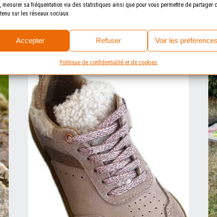
e, mesurer sa fréquentation via des statistiques ainsi que pour vous permettre de partager 
tenu sur les réseaux sociaux.
Accepter
Refuser
Voir les préférence
Politique de confidentialité et de cookies
Le blog Trottino