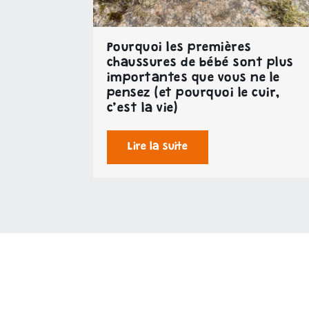
Pourquoi les premières
chaussures de bébé sont plus
importantes que vous ne le
pensez (et pourquoi le cuir,
c’est la vie)
Lire la suite
La fabrication des chaussures Trottino