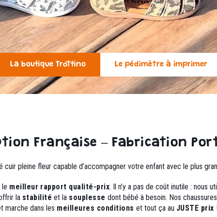
La boutique Trottino
Le pédimètre à imprimer
tion Française – Fabrication Por
té cuir pleine fleur capable d’accompagner votre enfant avec le plus gr
 le
meilleur
rapport qualité-prix
. Il n’y a pas de coût inutile : nous
ffrir la
stabilité
et la
souplesse
dont bébé à besoin. Nos chaussures
et marche dans les
meilleures conditions
et tout ça au
JUSTE prix