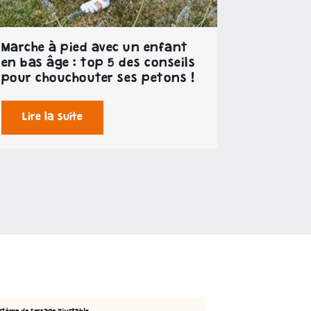
Marche à pied avec un enfant
en bas âge : top 5 des conseils
pour chouchouter ses petons !
Lire la suite
Le concept Trottino c’est quoi ?