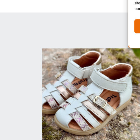
sit
con