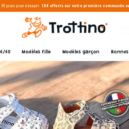
-
30 jours pour essayer
-
10€ offerts sur votre première commande 
24/40
Modèles fille
Modèles garçon
Bonnes 