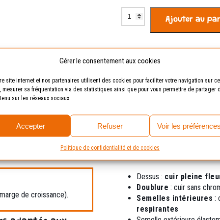
quantité
Ajouter au pa
de
Domino
marine
et
Livraison offerte
dès
Gérer le consentement aux cookies
jaune
30 jours
pour essayer
re site internet et nos partenaires utilisent des cookies pour faciliter votre navigation sur ce
e, mesurer sa fréquentation via des statistiques ainsi que pour vous permettre de partager 
tenu sur les réseaux sociaux.
Caractéristiques
Avis (0)
Accepter
Refuser
Voir les préférence
Politique de confidentialité et de cookies
Fiche technique /
Dessus :
cuir pleine fleu
Doublure
: cuir sans chr
 marge de croissance).
Semelles intérieures
: 
respirantes
Semelle extérieure élast