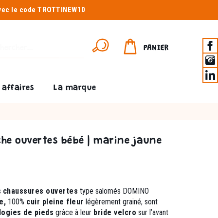
avec le code TROTTINEW10
PANIER
affaires
La marque
he ouvertes bébé | marine jaune
s
chaussures ouvertes
type
salomés DOMINO
e,
100%
cuir pleine fleur
légèrement grainé, sont
ogies de pieds
grâce à leur
bride velcro
sur l’avant