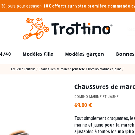
-
30 jours pour essayer
-
10€ offerts sur votre première commande 
24/40
Modèles fille
Modèles garçon
Bonnes 
Accueil
/
Boutique
/
Chaussures de marche pour bébé
/
Domino marine et jaune
/
Chaussures de marc
DOMINO MARINE ET JAUNE
69.00
€
Tout simplement craquantes, le
marine et jaune
pour la march
ajustables à toutes les
morphol