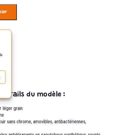
nier
 70€
du
s
 détails du modèle :
r
léger grain
ome
cuir sans chrome,
amovibles, antibactériennes,
omère
antidérapante en caoutchouc synthétique, souple