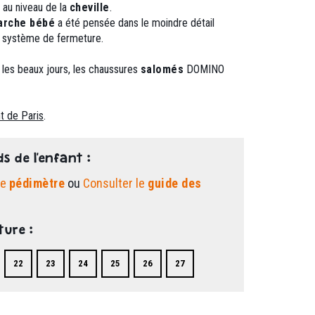
 au niveau de la
cheville
.
arche bébé
a été pensée dans le moindre détail
 le système de fermeture.
 les beaux jours, les chaussures
salomés
DOMINO
t de Paris
.
ds de l'enfant :
le
pédimètre
ou
Consulter le
guide des
ture :
22
23
24
25
26
27