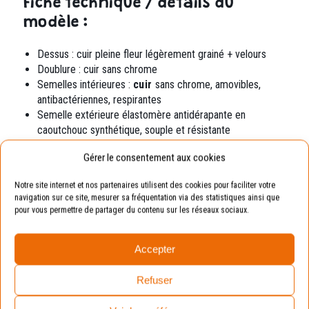
Fiche technique / détails du
modèle :
Dessus : cuir pleine fleur légèrement
grainé + velours
Doublure : cuir sans chrome
Semelles intérieures :
cuir
sans chrome,
amovibles,
antibactériennes, respirantes
Semelle extérieure élastomère
antidérapante en
caoutchouc synthétique, souple et résistante
Gérer le consentement aux cookies
Exemple
Notre site internet et nos partenaires utilisent des cookies pour faciliter votre
navigation sur ce site, mesurer sa fréquentation via des statistiques ainsi que
Pointure de votre enfant : 19.
pour vous permettre de partager du contenu sur les réseaux sociaux.
Pointure conseillée : 20 (en prenant compte de la
marge de croissance).
Accepter
Avantages :
La chaussure sera toujours
Refuser
adaptée aux pieds de vos enfants.