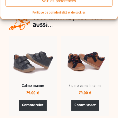
Voir les préférences
Politique de confidentialité et de cookies
Vous aimerez peut-être
aussi…
Calino marine
Zipino camel marine
79.00
€
79.00
€
Ce
Ce
produit
produit
Commander
Commander
a
a
plusieurs
plusieurs