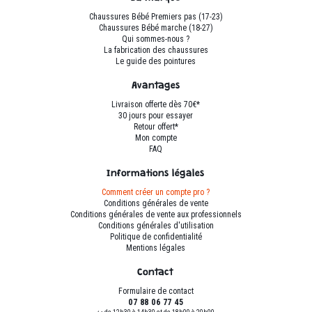
être
Chaussures Bébé Premiers pas (17-23)
choisies
Chaussures Bébé marche (18-27)
sur
Qui sommes-nous ?
La fabrication des chaussures
la
Le guide des pointures
page
du
Avantages
produit
Livraison offerte dès 70€*
30 jours pour essayer
Retour offert*
Mon compte
FAQ
Informations légales
Comment créer un compte pro ?
Conditions générales de vente
Conditions générales de vente aux professionnels
Conditions générales d'utilisation
Politique de confidentialité
Mentions légales
Contact
Formulaire de contact
07 88 06 77 45