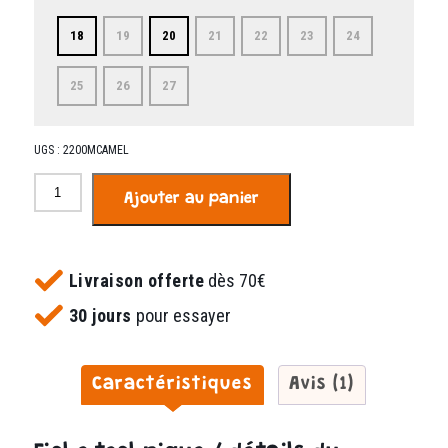
18
19
20
21
22
23
24
25
26
27
UGS :
2200MCAMEL
quantité
Ajouter au panier
de
Tipino
camel
Livraison offerte
dès 70€
30 jours
pour essayer
Caractéristiques
Avis (1)