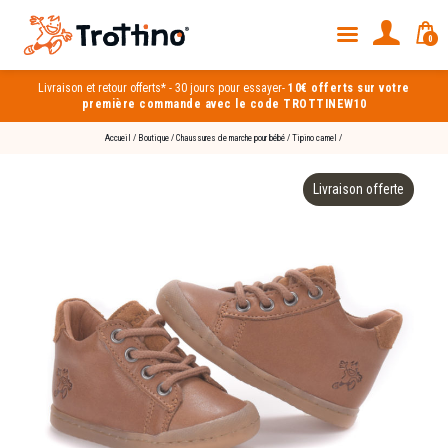
0
Livraison et
retour offerts*
-
30 jours pour essayer
-
10€ offerts sur votre
première commande avec le code TROTTINEW10
Accueil
/
Boutique
/
Chaussures de marche pour bébé
/
Tipino camel
/