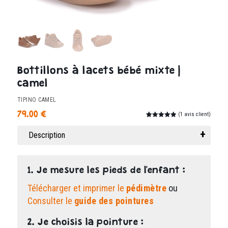
Bottillons à lacets bébé mixte |
camel
TIPINO CAMEL
79.00
€
(
1
avis client)
Noté
1
5.00
sur 5
Description
basé sur
notation
client
1. Je mesure les pieds de l'enfant :
Télécharger et imprimer le
pédimètre
ou
Consulter le
guide des pointures
2. Je choisis la pointure :