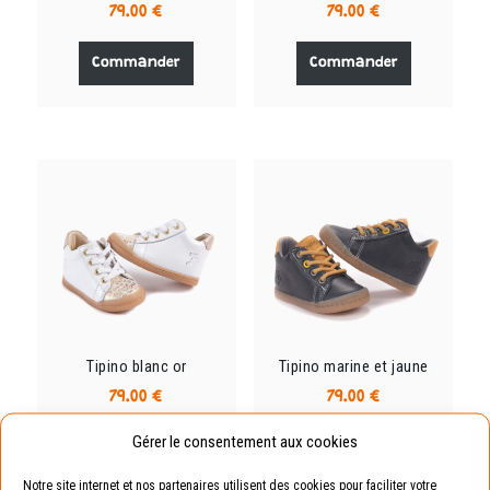
79.00
€
79.00
€
Ce
Ce
produit
produit
Commander
Commander
a
a
plusieurs
plusieurs
variations.
variations.
Les
Les
options
options
peuvent
peuvent
être
être
choisies
choisies
sur
sur
la
la
page
page
du
du
Tipino blanc or
Tipino marine et jaune
produit
produit
79.00
€
79.00
€
Ce
Ce
Gérer le consentement aux cookies
produit
produit
Commander
Commander
a
a
Notre site internet et nos partenaires utilisent des cookies pour faciliter votre