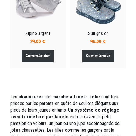
choisies
choisies
sur
sur
la
la
page
page
du
du
Zipino argent
Suli gris or
produit
produit
79.00
€
95.00
€
Ce
Ce
produit
produit
Commander
Commander
a
a
plusieurs
plusieurs
variations.
variations.
Les
Les
options
options
peuvent
peuvent
Les
chaussures de marche à lacets bébé
sont très
être
être
prisées par les parents en quête de souliers élégants aux
choisies
choisies
pieds de leurs jeunes enfants.
Un système de réglage
sur
sur
avec fermeture par lacets
est chic avec un petit
la
la
pantalon en velours, un jean ou une jupe accompagnée de
page
page
jolies chaussettes. Les filles comme les garçons ont la