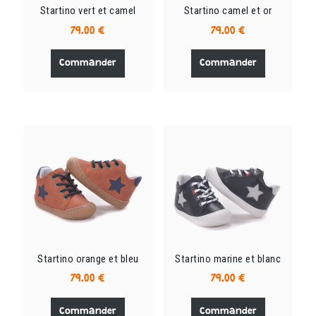
du
du
Startino vert et camel
Startino camel et or
produit
produit
79.00
€
79.00
€
Ce
Ce
produit
produit
Commander
Commander
a
a
plusieurs
plusieurs
variations.
variations.
Les
Les
options
options
peuvent
peuvent
être
être
choisies
choisies
sur
sur
la
la
page
page
du
du
Startino orange et bleu
Startino marine et blanc
produit
produit
79.00
€
79.00
€
Ce
Ce
produit
produit
Commander
Commander