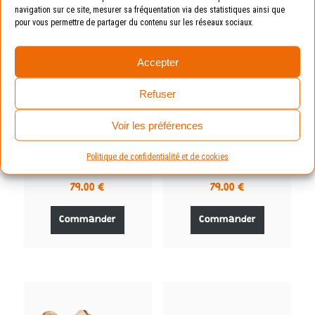
plusieurs
plusieurs
navigation sur ce site, mesurer sa fréquentation via des statistiques ainsi que
variations.
variations.
pour vous permettre de partager du contenu sur les réseaux sociaux.
Les
Les
options
options
Accepter
peuvent
peuvent
être
être
Refuser
choisies
choisies
sur
sur
Voir les préférences
la
la
page
page
Politique de confidentialité et de cookies
du
du
Tipino Beige Multi
Tipino rose
produit
produit
79.00
€
79.00
€
Ce
Ce
produit
produit
Commander
Commander
a
a
plusieurs
plusieurs
variations.
variations.
Les
Les
options
options
peuvent
peuvent