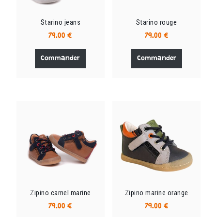
page
page
du
du
Starino jeans
Starino rouge
produit
produit
79.00
€
79.00
€
Ce
Ce
produit
produit
Commander
Commander
a
a
plusieurs
plusieurs
variations.
variations.
Les
Les
options
options
peuvent
peuvent
être
être
choisies
choisies
sur
sur
la
la
page
page
du
du
Zipino camel marine
Zipino marine orange
produit
produit
79.00
€
79.00
€