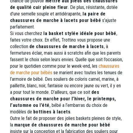
du
du
chance de pouvoir
mettre aux pieds des chaussures
produit
produit
de qualité cuir pleine fleur
. De plus, résistante, dotée
d’une semelle souple et antidérapante,
la paire de
chaussures de marche à lacets pour bébé
s’ajuste
parfaitement.
Si vous cherchez
la basket stylée idéale pour bébé
,
faites votre choix. En effet, Trottino vous propose une
collection
de chaussures de marche à lacets
, à
fermetures éclair, mais aussi à scratchs afin que les parents
fassent le choix selon leurs envies. Quelle que soit l’occasion,
pour le quotidien comme pour le week-end, les
chaussures
de marche pour bébés
se marient avec toutes les tenues de
l’armoire de bébé. Des souliers de coloris camel, marine, à
paillette, blanc, noir, fantaisie ou encore jaune ou vert, il y en
a pour tout le monde. D’ailleurs, que ce soit
des
chaussures de marche pour l’hiver, le printemps,
l’automne ou l’été
, bébé a l’embarras du choix de
modèles de
bottines à lacets
.
Outre le fait de proposer des jolies baskets pleines de style,
la
marque de chaussures de marche pour bébé
insiste sur la conception et la fabrication des souliers pour