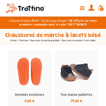
0
Livraison et
retour offerts*
-
30 jours pour essayer
-
10€ offerts sur votre
première commande avec le code TROTTINEW10
Chaussures de marche à lacets bébé
Accueil
/
Boutique
/
Chaussures de marche pour bébé
/ Chaussures de marche à lacets bébé
Semelles évolutives
Tino marine paillettes
5.00
€
79.00
€