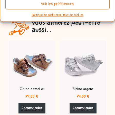
Voir les préférences
Politique de confidentialité et de cookies
Vous aimerez peut-être
aussi…
Zipino camel or
Zipino argent
79.00
€
79.00
€
Ce
Ce
produit
produit
Commander
Commander
a
a