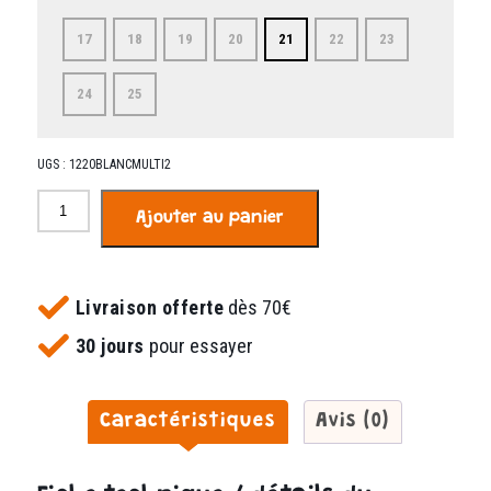
17
18
19
20
21
22
23
24
25
UGS :
1220BLANCMULTI2
quantité
Ajouter au panier
de
Zoupino
blanc
multicolor
Livraison offerte
dès 70€
30 jours
pour essayer
Caractéristiques
Avis (0)