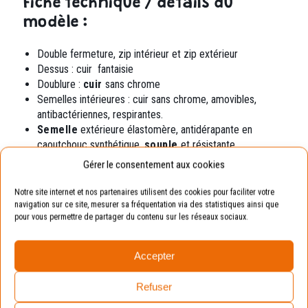
Fiche technique / détails du
modèle :
Double fermeture, zip intérieur et zip extérieur
Dessus : cuir fantaisie
Doublure :
cuir
sans chrome
Semelles intérieures : cuir sans chrome, amovibles,
antibactériennes, respirantes.
Semelle
extérieure élastomère, antidérapante en
caoutchouc synthétique,
souple
et résistante.
Gérer le consentement aux cookies
Exemple
Notre site internet et nos partenaires utilisent des cookies pour faciliter votre
navigation sur ce site, mesurer sa fréquentation via des statistiques ainsi que
Pointure de votre enfant : 19.
pour vous permettre de partager du contenu sur les réseaux sociaux.
Pointure conseillée : 20 (en prenant compte de la
marge de croissance).
Accepter
Avantages :
La chaussure sera toujours
Refuser
adaptée aux pieds de vos enfants.