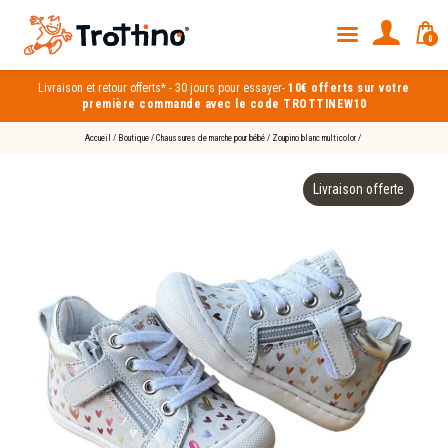
0
Livraison et
retour offerts*
-
30 jours pour essayer
-
10€ offerts sur votre
première commande avec le code TROTTINEW10
Accueil
/
Boutique
/
Chaussures de marche pour bébé
/
Zoupino blanc multicolor
/