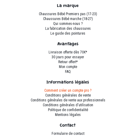
peuvent
La marque
être
Chaussures Bébé Premiers pas (17-23)
choisies
Chaussures Bébé marche (18-27)
sur
Qui sommes-nous ?
La fabrication des chaussures
la
Le guide des pointures
page
du
Avantages
produit
Livraison offerte dès 70€*
30 jours pour essayer
Retour offert*
Mon compte
FAQ
Informations légales
Comment créer un compte pro ?
Conditions générales de vente
Conditions générales de vente aux professionnels
Conditions générales d'utilisation
Politique de confidentialité
Mentions légales
Contact
Formulaire de contact