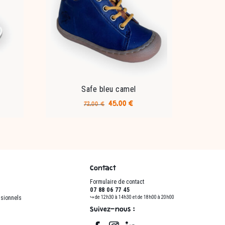
Safe bleu camel
Le
Le
45.00
€
72.00
€
prix
prix
Ce
l
initial
actuel
produit
était :
est :
a
 €.
72.00 €.
45.00 €.
plusieurs
variations.
Contact
Les
Formulaire de contact
options
07 88 06 77 45
peuvent
ssionnels
↪ de 12h30 à 14h30 et de 18h00 à 20h00
être
Suivez-nous :
choisies