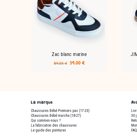
Zac blanc marine
JI
Le
Le
39.00
€
89.00
€
prix
prix
Ce
initial
actuel
produit
était :
est :
a
89.00 €.
39.00 €.
plusieurs
variations.
La marque
Av
Les
Chaussures Bébé Premiers pas (17-23)
Liv
options
Chaussures Bébé marche (18-27)
30 
peuvent
Qui sommes-nous ?
Reto
être
La fabrication des chaussures
Mon
Le guide des pointures
FA
choisies