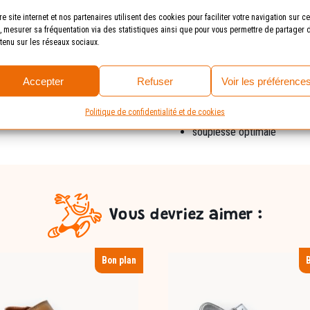
re site internet et nos partenaires utilisent des cookies pour faciliter votre navigation sur ce
Fiche technique /
e, mesurer sa fréquentation via des statistiques ainsi que pour vous permettre de partager 
tenu sur les réseaux sociaux.
Contrefort asymétrique
2 velcros
Accepter
Refuser
Voir les préférence
 marge de croissance).
tige cuir pleine fleur
premières intérieures amov
Politique de confidentialité et de cookies
semelles antidérapantes pr
rs adaptée aux
souplesse optimale
Vous devriez aimer :
Bon plan