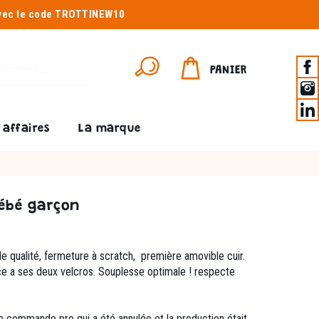
avec le code TROTTINEW10
PANIER
affaires
La marque
bébé garçon
e qualité, fermeture à scratch, première amovible cuir.
ce a ses deux velcros. Souplesse optimale ! respecte
d’une commande pro qui a été annulée et la production était