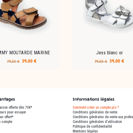
MMY MOUTARDE MARINE
Jess blanc or
Le
Le
Le
Le
39.00
€
39.00
€
79.00
€
79.00
€
prix
prix
prix
prix
Ce
Ce
initial
actuel
initial
actue
produit
produit
était :
est :
était :
est :
a
a
79.00 €.
39.00 €.
79.00 €.
39.00
plusieurs
plusieurs
variations.
variations.
antages
Informations légales
Les
Les
raison offerte dès 70€*
Comment créer un compte pro ?
options
options
jours pour essayer
Conditions générales de vente
peuvent
peuvent
ur offert*
Conditions générales de vente aux profe
être
être
 compte
Conditions générales d'utilisation
Q
Politique de confidentialité
choisies
choisies
Mentions légales