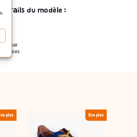
 détails du modèle :
du
s
ibles cuir
otectrices
Bon plan
Bon plan