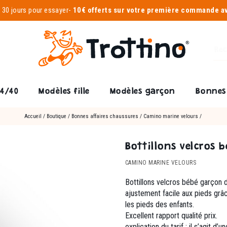
-
30 jours pour essayer
-
10€ offerts sur votre première commande 
24/40
Modèles fille
Modèles garçon
Bonnes 
Accueil
/
Boutique
/
Bonnes affaires chaussures
/
Camino marine velours
/
Bottillons velcros 
CAMINO MARINE VELOURS
Bottillons velcros bébé garçon d
ajustement facile aux pieds grâ
les pieds des enfants.
Excellent rapport qualité prix.
explication du tarif : il s’agit 