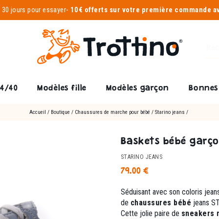
-
30 jours pour essayer
-
10€ offerts sur votre première commande 
24/40
Modèles fille
Modèles garçon
Bonnes 
Accueil
/
Boutique
/
Chaussures de marche pour bébé
/
Starino jeans
/
Baskets bébé garçon
STARINO JEANS
79.00
€
Séduisant avec son coloris jean
de
chaussures bébé
jeans ST
Cette jolie paire de
sneakers 