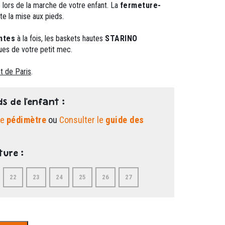
e lors de la marche de votre enfant. La
fermeture-
ite la mise aux pieds.
ntes
à la fois, les baskets hautes
STARINO
ues de votre petit mec.
t de Paris
.
ds de l'enfant :
le
pédimètre
ou
Consulter le
guide des
ture :
22
23
24
25
26
27