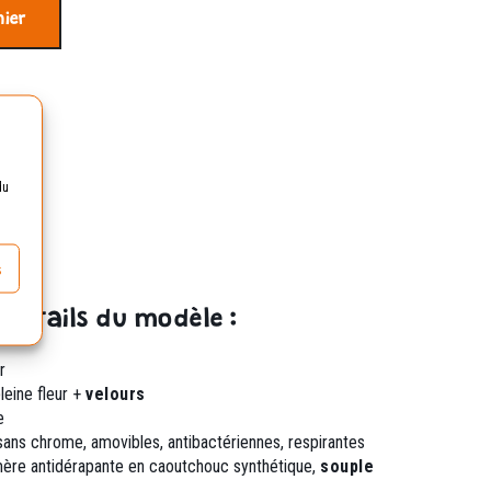
nier
 70€
du
s
 détails du modèle :
r
leine fleur +
velours
e
r sans chrome,
amovibles, antibactériennes, respirantes
omère
antidérapante en caoutchouc synthétique,
souple