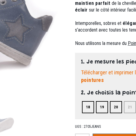
maintien parfait
de la chevill
éclair
sur le côté intérieur facil
Intemporelles, sobres et
éléga
s’accordent avec toutes les ten
Nous utilisons la mesure du
Poin
1. Je mesure les pie
Télécharger et imprimer 
pointures
2. Je choisis la poin
18
19
20
21
UGS :
2705JEANS