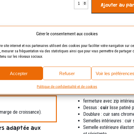
quantité
Ajouter au pa
de
Starino
jeans
Livraison offerte
dès
Gérer le consentement aux cookies
30 jours
pour essayer
re site internet et nos partenaires utilisent des cookies pour faciliter votre navigation sur ce
e, mesurer sa fréquentation via des statistiques ainsi que pour vous permettre de partager 
tenu sur les réseaux sociaux.
Caractéristiques
Avis (0)
Accepter
Refuser
Voir les préférence
Politique de confidentialité et de cookies
Fiche technique /
fermeture avec zip intérieu
Dessus :
cuir
lisse patiné p
 marge de croissance).
Doublure : cuir sans chrom
Semelles intérieures : cui
Semelle extérieure élast
rs adaptée aux
et résistante