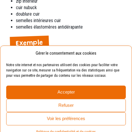
zip intérieur
cuir nubuck
doublure cuir
semelles intérieures cuir
semelles élastomères antidérapante
Exemple
Gérer le consentement aux cookies
Pointure de votre enfant : 19.
Pointure conseillée : 20 (en prenant compte de la
Notre site internet et nos partenaires utilisent des cookies pour faciliter votre
marge de croissance).
navigation sur ce site, mesurer sa fréquentation via des statistiques ainsi que
pour vous permettre de partager du contenu sur les réseaux sociaux.
Avantages :
La chaussure sera toujours
Accepter
adaptée aux pieds de vos enfants.
Refuser
Voir les préférences
Vous devriez aimer :
Politique de confidentialité et de cookies