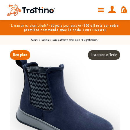
0
Livraison et
retour offerts*
-
30 jours pour essayer
-
10€ offerts sur votre
première commande avec le code TROTTINEW10
Accueil
/
Boutique
/
Bonnes affaires chaussures
/
Elégant marine
/
Bon plan