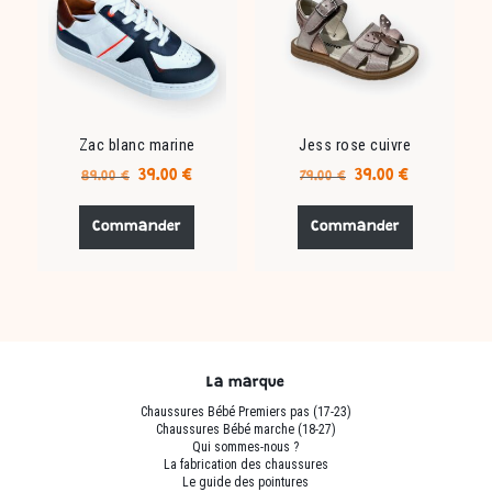
être
être
choisies
choisies
sur
sur
la
la
page
page
du
du
Zac blanc marine
Jess rose cuivre
produit
produit
Le
Le
Le
Le
39.00
€
39.00
€
89.00
€
79.00
€
prix
prix
prix
prix
Ce
Ce
initial
actuel
initial
actuel
produit
produit
Commander
Commander
était :
est :
était :
est :
a
a
89.00 €.
39.00 €.
79.00 €.
39.00 €.
plusieurs
plusieurs
variations.
variations.
Les
Les
options
options
peuvent
peuvent
La marque
être
être
Chaussures Bébé Premiers pas (17-23)
choisies
choisies
Chaussures Bébé marche (18-27)
sur
sur
Qui sommes-nous ?
La fabrication des chaussures
la
la
Le guide des pointures