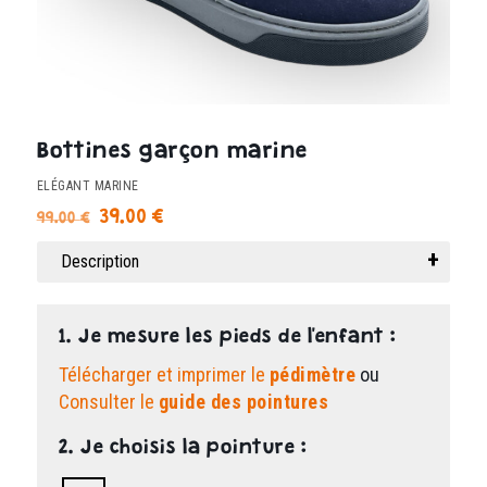
Bottines garçon marine
ELÉGANT MARINE
Le
Le
39.00
€
99.00
€
prix
prix
Description
initial
actuel
était :
est :
99.00 €.
39.00 €.
1. Je mesure les pieds de l'enfant :
Télécharger et imprimer le
pédimètre
ou
Consulter le
guide des pointures
2. Je choisis la pointure :