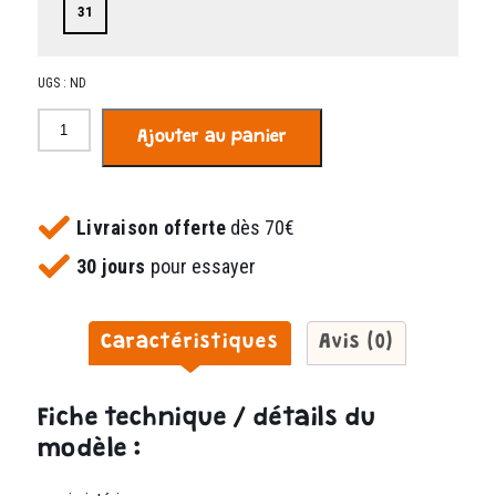
31
UGS :
ND
quantité
Ajouter au panier
de
Elégant
marine
Livraison offerte
dès 70€
30 jours
pour essayer
Caractéristiques
Avis (0)
Fiche technique / détails du
modèle :