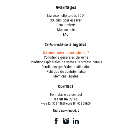
page
page
du
du
Avantages
produit
produit
Livraison offerte dès 70€*
30 jours pour essayer
Retour offert*
Mon compte
FAQ
Informations légales
Comment créer un compte pro ?
Conditions générales de vente
Conditions générales de vente aux professionnels
Conditions générales d'utilisation
Politique de confidentialité
Mentions légales
Contact
Formulaire de contact
07 88 06 77 45
↪ de 12h30 à 14h30 et de 18h00 à 20h00
Suivez-nous :