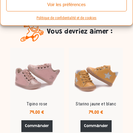
Voir les préférences
Politique de confidentialité et de cookies
Vous devriez aimer :
Tipino rose
Starino jaune et blanc
79.00
€
79.00
€
Ce
Ce
produit
produit
Commander
Commander