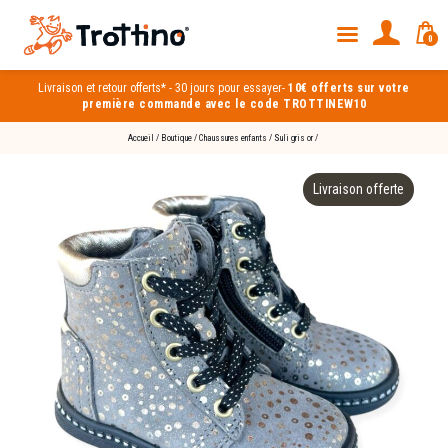
0
Livraison et
retour offerts*
-
30 jours pour essayer
-
10€ offerts sur votre
première commande avec le code TROTTINEW10
Accueil
/
Boutique
/
Chaussures enfants
/
Suli gris or
/