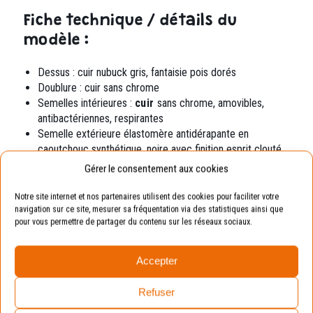
Fiche technique / détails du
modèle :
Dessus : cuir nubuck gris, fantaisie pois dorés
Doublure : cuir sans chrome
Semelles intérieures :
cuir
sans chrome,
amovibles,
antibactériennes, respirantes
Semelle extérieure élastomère
antidérapante en
caoutchouc synthétique, noire avec finition esprit clouté
Gérer le consentement aux cookies
Exemple
Notre site internet et nos partenaires utilisent des cookies pour faciliter votre
navigation sur ce site, mesurer sa fréquentation via des statistiques ainsi que
Pointure de votre enfant : 19.
pour vous permettre de partager du contenu sur les réseaux sociaux.
Pointure conseillée : 20 (en prenant compte de la
marge de croissance).
Accepter
Refuser
Avantages :
La chaussure sera toujours
adaptée aux pieds de vos enfants.