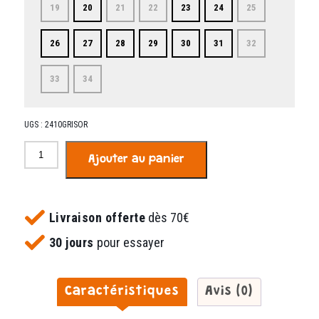
19
20
21
22
23
24
25
26
27
28
29
30
31
32
33
34
UGS :
2410GRISOR
quantité
Ajouter au panier
de
Suli
gris
or
Livraison offerte
dès 70€
30 jours
pour essayer
Caractéristiques
Avis (0)