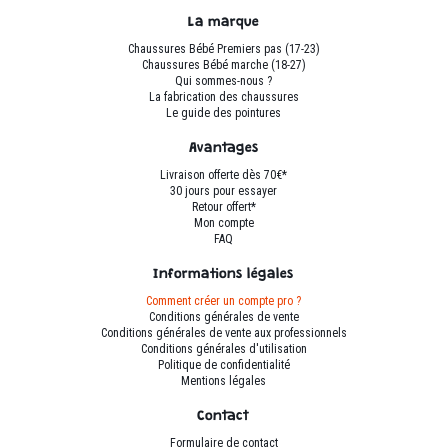
peuvent
peuvent
La marque
être
être
Chaussures Bébé Premiers pas (17-23)
choisies
choisies
Chaussures Bébé marche (18-27)
sur
sur
Qui sommes-nous ?
La fabrication des chaussures
la
la
Le guide des pointures
page
page
du
du
Avantages
produit
produit
Livraison offerte dès 70€*
30 jours pour essayer
Retour offert*
Mon compte
FAQ
Informations légales
Comment créer un compte pro ?
Conditions générales de vente
Conditions générales de vente aux professionnels
Conditions générales d'utilisation
Politique de confidentialité
Mentions légales
Contact
Formulaire de contact