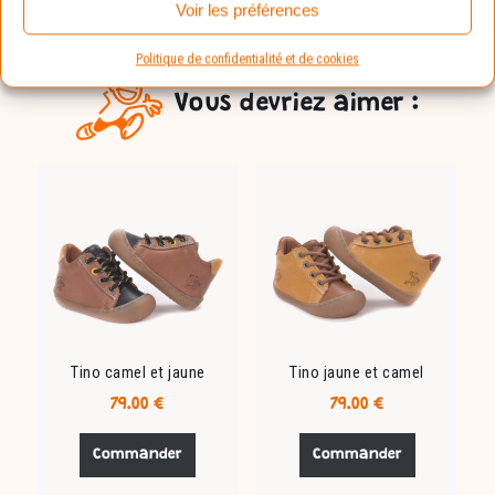
Voir les préférences
Politique de confidentialité et de cookies
Vous devriez aimer :
Tino camel et jaune
Tino jaune et camel
79.00
€
79.00
€
Ce
Ce
produit
produit
Commander
Commander
a
a