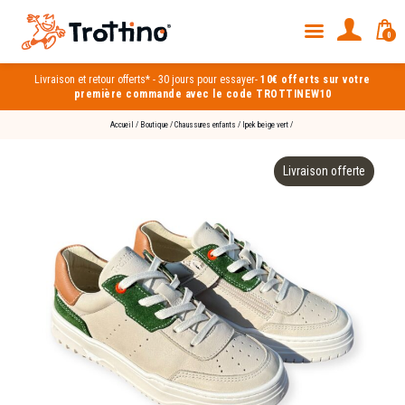
0
Livraison et
retour offerts*
-
30 jours pour essayer
-
10€ offerts sur votre
première commande avec le code TROTTINEW10
Accueil
/
Boutique
/
Chaussures enfants
/
Ipek beige vert
/