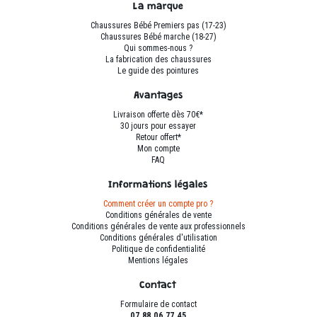
peuvent
peuvent
La marque
être
être
Chaussures Bébé Premiers pas (17-23)
choisies
choisies
Chaussures Bébé marche (18-27)
sur
sur
Qui sommes-nous ?
La fabrication des chaussures
la
la
Le guide des pointures
page
page
du
du
Avantages
produit
produit
Livraison offerte dès 70€*
30 jours pour essayer
Retour offert*
Mon compte
FAQ
Informations légales
Comment créer un compte pro ?
Conditions générales de vente
Conditions générales de vente aux professionnels
Conditions générales d'utilisation
Politique de confidentialité
Mentions légales
Contact
Formulaire de contact
07 88 06 77 45