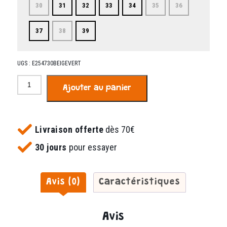
30
31
32
33
34
35
36
37
38
39
UGS :
E254730BEIGEVERT
quantité
Ajouter au panier
de
Ipek
beige
vert
Livraison offerte
dès 70€
30 jours
pour essayer
Avis (0)
Caractéristiques
Avis