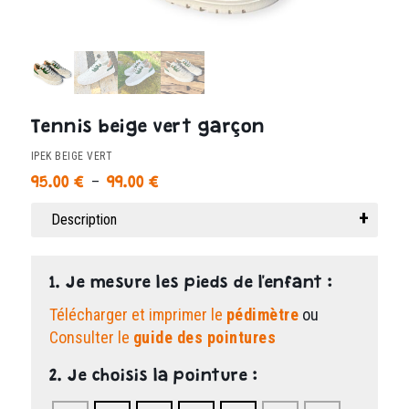
Tennis beige vert garçon
IPEK BEIGE VERT
Plage
–
95.00
€
99.00
€
de
Description
prix :
95.00 €
à
99.00 €
1. Je mesure les pieds de l'enfant :
Télécharger et imprimer le
pédimètre
ou
Consulter le
guide des pointures
2. Je choisis la pointure :