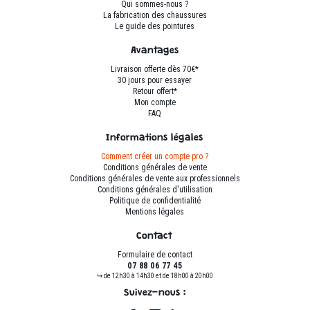
sur
sur
Qui sommes-nous ?
La fabrication des chaussures
la
la
Le guide des pointures
page
page
du
du
Avantages
produit
produit
Livraison offerte dès 70€*
30 jours pour essayer
Retour offert*
Mon compte
FAQ
Informations légales
Comment créer un compte pro ?
Conditions générales de vente
Conditions générales de vente aux professionnels
Conditions générales d'utilisation
Politique de confidentialité
Mentions légales
Contact
Formulaire de contact
07 88 06 77 45
↪ de 12h30 à 14h30 et de 18h00 à 20h00
Suivez-nous :