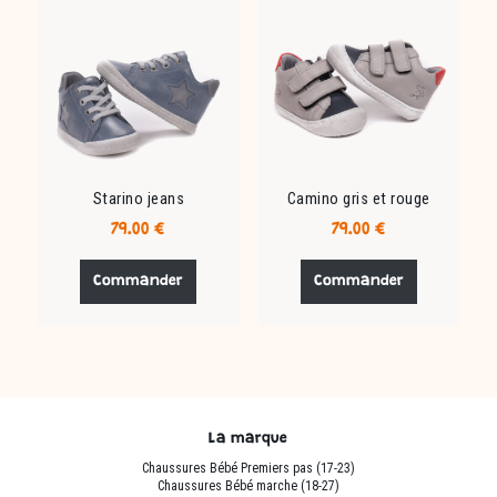
options
options
peuvent
peuvent
être
être
choisies
choisies
sur
sur
la
la
page
page
du
du
Starino jeans
Camino gris et rouge
produit
produit
79.00
€
79.00
€
Ce
Ce
produit
produit
Commander
Commander
a
a
plusieurs
plusieurs
variations.
variations.
Les
Les
options
options
peuvent
peuvent
La marque
être
être
Chaussures Bébé Premiers pas (17-23)
choisies
choisies
Chaussures Bébé marche (18-27)