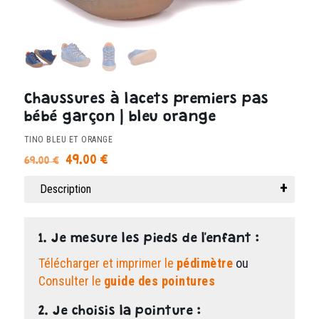
Chaussures à lacets premiers pas
bébé garçon | bleu orange
TINO BLEU ET ORANGE
Le
Le
49.00
€
69.00
€
prix
prix
Description
initial
actuel
était :
est :
69.00 €.
49.00 €.
1. Je mesure les pieds de l'enfant :
Télécharger et imprimer le
pédimètre
ou
Consulter le
guide des pointures
2. Je choisis la pointure :