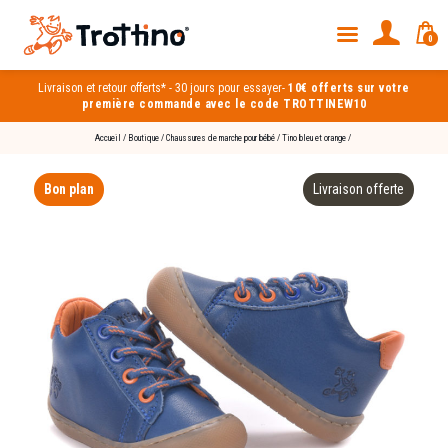
0
Livraison et
retour offerts*
-
30 jours pour essayer
-
10€ offerts sur votre
première commande avec le code TROTTINEW10
Accueil
/
Boutique
/
Chaussures de marche pour bébé
/
Tino bleu et orange
/
Bon plan