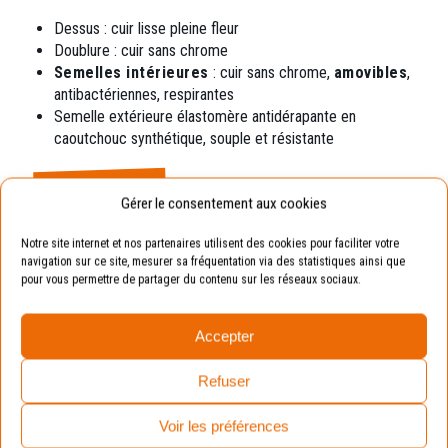
Dessus : cuir lisse pleine fleur
Doublure : cuir sans chrome
Semelles intérieures
: cuir sans chrome,
amovibles
,
antibactériennes, respirantes
Semelle extérieure élastomère
antidérapante en
caoutchouc synthétique, souple et résistante
Exemple
Gérer le consentement aux cookies
Pointure de votre enfant : 19.
Notre site internet et nos partenaires utilisent des cookies pour faciliter votre
navigation sur ce site, mesurer sa fréquentation via des statistiques ainsi que
Pointure conseillée : 20 (en prenant compte de la
pour vous permettre de partager du contenu sur les réseaux sociaux.
marge de croissance).
Accepter
Avantages :
La chaussure sera toujours
adaptée aux pieds de vos enfants.
Refuser
Voir les préférences