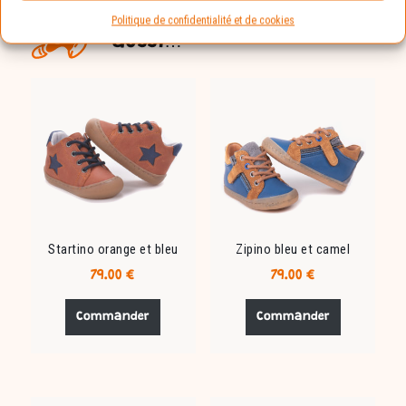
Vous aimerez peut-être
Politique de confidentialité et de cookies
aussi…
Startino orange et bleu
Zipino bleu et camel
79.00
€
79.00
€
Ce
Ce
produit
produit
Commander
Commander
a
a
plusieurs
plusieurs
variations.
variations.
Les
Les