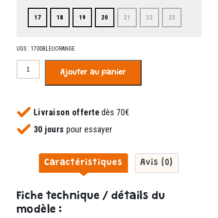
17
18
19
20
21
22
23
UGS :
1700BLEUORANGE
quantité
Ajouter au panier
de
Tino
bleu
et
Livraison offerte
dès 70€
orange
30 jours
pour essayer
Caractéristiques
Avis (0)
Fiche technique / détails du
modèle :