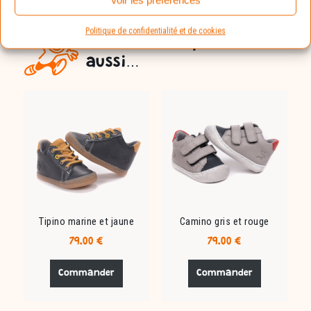
Politique de confidentialité et de cookies
Vous aimerez peut-être
aussi…
Tipino marine et jaune
Camino gris et rouge
79.00
€
79.00
€
Ce
Ce
produit
produit
Commander
Commander
a
a
plusieurs
plusieurs