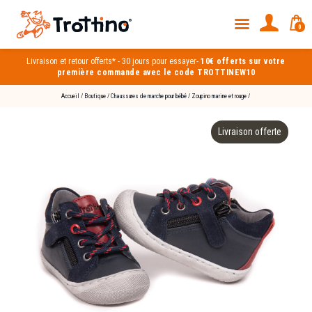
0
Livraison et
retour offerts*
-
30 jours pour essayer
-
10€ offerts sur votre
première commande avec le code TROTTINEW10
Accueil
/
Boutique
/
Chaussures de marche pour bébé
/
Zoupino marine et rouge
/