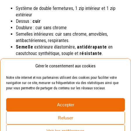
Système de double fermetures, 1 zip intérieur et 1 zip
extérieur
Dessus :
cuir
Doublure : cuir sans chrome
Semelles intérieures: cuir sans chrome, amovibles,
antibactériennes, respirantes.
Semelle
extérieure élastomère,
antidérapante
en
caoutchouc synthétique, souple et
résistante
.
Gérer le consentement aux cookies
Exemple
Notre site internet et nos partenaires utilisent des cookies pour faciliter votre
navigation sur ce site, mesurer sa fréquentation via des statistiques ainsi que
Pointure de votre enfant : 19.
pour vous permettre de partager du contenu sur les réseaux sociaux.
Pointure conseillée : 20 (en prenant compte de la
marge de croissance).
Accepter
Avantages :
La chaussure sera toujours
Refuser
adaptée aux pieds de vos enfants.
Voir les préférences