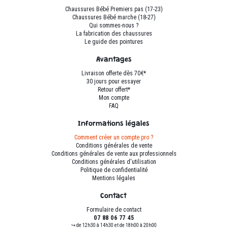
être
être
Chaussures Bébé Premiers pas (17-23)
choisies
choisies
Chaussures Bébé marche (18-27)
sur
sur
Qui sommes-nous ?
La fabrication des chaussures
la
la
Le guide des pointures
page
page
du
du
Avantages
produit
produit
Livraison offerte dès 70€*
30 jours pour essayer
Retour offert*
Mon compte
FAQ
Informations légales
Comment créer un compte pro ?
Conditions générales de vente
Conditions générales de vente aux professionnels
Conditions générales d'utilisation
Politique de confidentialité
Mentions légales
Contact
Formulaire de contact
07 88 06 77 45
↪ de 12h30 à 14h30 et de 18h00 à 20h00