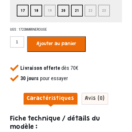
17
18
19
20
21
22
23
UGS :
1720MARINEROUGE
quantité
Ajouter au panier
de
Zoupino
marine
et
Livraison offerte
dès 70€
rouge
30 jours
pour essayer
Caractéristiques
Avis (0)
Fiche technique / détails du
modèle :