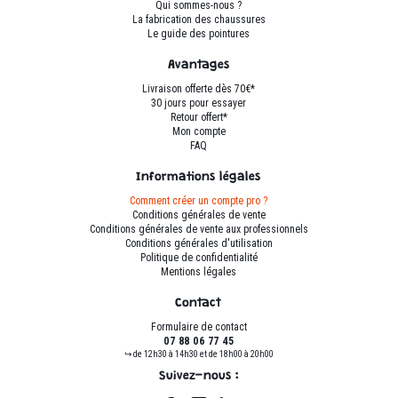
sur
sur
Qui sommes-nous ?
La fabrication des chaussures
la
la
Le guide des pointures
page
page
du
du
Avantages
produit
produit
Livraison offerte dès 70€*
30 jours pour essayer
Retour offert*
Mon compte
FAQ
Informations légales
Comment créer un compte pro ?
Conditions générales de vente
Conditions générales de vente aux professionnels
Conditions générales d'utilisation
Politique de confidentialité
Mentions légales
Contact
Formulaire de contact
07 88 06 77 45
↪ de 12h30 à 14h30 et de 18h00 à 20h00
Suivez-nous :