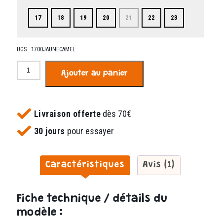
17
18
19
20
21
22
23
UGS :
1700JAUNECAMEL
quantité
Ajouter au panier
de
Tino
jaune
et
Livraison offerte
dès 70€
camel
30 jours
pour essayer
Caractéristiques
Avis (1)
Fiche technique / détails du
modèle :