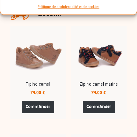
Vous aimerez peut-être
Politique de confidentialité et de cookies
aussi…
Tipino camel
Zipino camel marine
79.00
€
79.00
€
Ce
Ce
produit
produit
Commander
Commander
a
a
plusieurs
plusieurs
variations.
variations.
Les
Les