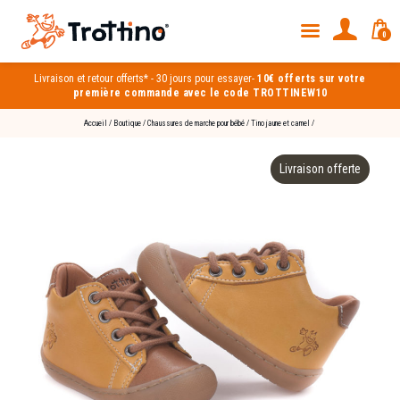
0
Livraison et
retour offerts*
-
30 jours pour essayer
-
10€ offerts sur votre
première commande avec le code TROTTINEW10
Accueil
/
Boutique
/
Chaussures de marche pour bébé
/
Tino jaune et camel
/