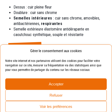
Dessus : cuir pleine fleur
Doublure : cuir sans chrome
Semelles intérieures
: cuir sans chrome,
amovibles,
antibactériennes,
respirantes
Semelle extérieure élastomère
antidérapante en
caoutchouc synthétique, souple et résistante
Exemple
Gérer le consentement aux cookies
Pointure de votre enfant : 19.
Notre site internet et nos partenaires utilisent des cookies pour faciliter votre
navigation sur ce site, mesurer sa fréquentation via des statistiques ainsi que
Pointure conseillée : 20 (en prenant compte de la
pour vous permettre de partager du contenu sur les réseaux sociaux.
marge de croissance).
Accepter
Avantages :
La chaussure sera toujours
adaptée aux pieds de vos enfants.
Refuser
Voir les préférences