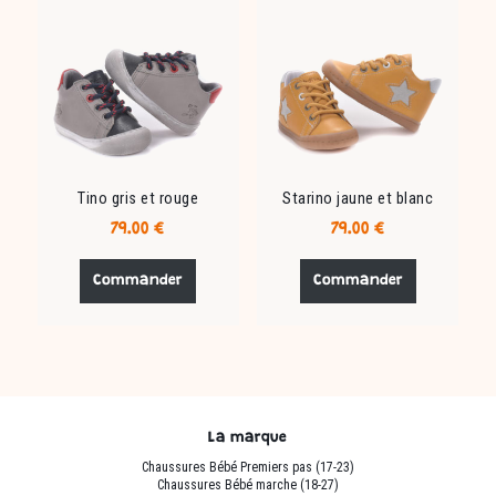
options
options
peuvent
peuvent
être
être
choisies
choisies
sur
sur
la
la
page
page
du
du
Tino gris et rouge
Starino jaune et blanc
produit
produit
79.00
€
79.00
€
Ce
Ce
produit
produit
Commander
Commander
a
a
plusieurs
plusieurs
variations.
variations.
Les
Les
options
options
peuvent
peuvent
La marque
être
être
Chaussures Bébé Premiers pas (17-23)
choisies
choisies
Chaussures Bébé marche (18-27)