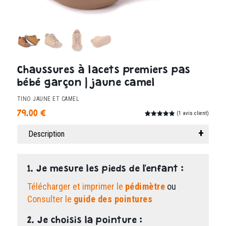
Chaussures à lacets premiers pas
bébé garçon | jaune camel
TINO JAUNE ET CAMEL
79.00
€
(
1
avis client)
Noté
1
5.00
sur 5
Description
basé sur
notation
client
1. Je mesure les pieds de l'enfant :
Télécharger et imprimer le
pédimètre
ou
Consulter le
guide des pointures
2. Je choisis la pointure :