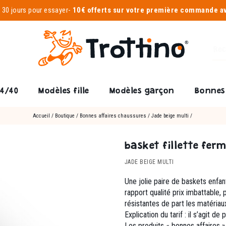
-
30 jours pour essayer
-
10€ offerts sur votre première commande 
24/40
Modèles fille
Modèles garçon
Bonnes 
Accueil
/
Boutique
/
Bonnes affaires chaussures
/
Jade beige multi
/
basket fillette fer
JADE BEIGE MULTI
Une jolie paire de baskets enfant
rapport qualité prix imbattable,
résistantes de part les matériau
Explication du tarif : il s’agit de 
Les produits « bonnes affaires » 