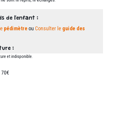
ds de l'enfant :
le
pédimètre
ou
Consulter le
guide des
ture :
ure et indisponible.
 70€