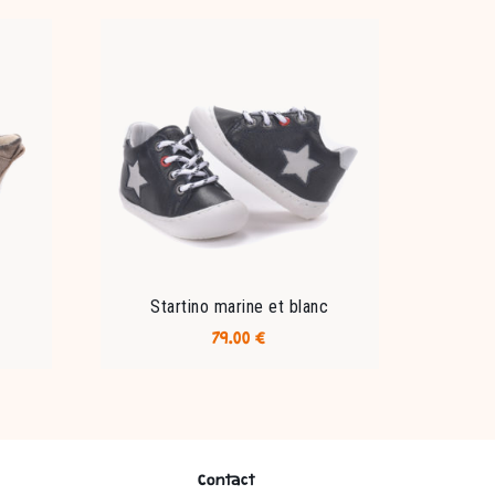
Startino marine et blanc
79.00
€
Ce
produit
a
plusieurs
variations.
Contact
Les