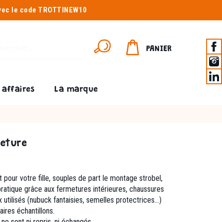
avec le code TROTTINEW10
PANIER
affaires
La marque
meture
 pour votre fille, souples de part le montage strobel,
 pratique grâce aux fermetures intérieures, chaussures
x utilisés (nubuck fantaisies, semelles protectrices…)
paires échantillons.
ne sont ni repris, ni échangés.