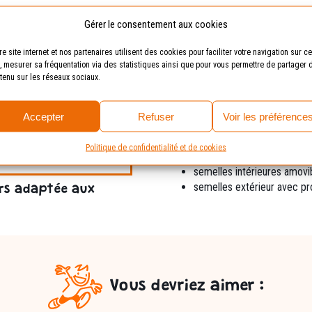
Gérer le consentement aux cookies
Caractéristiques
Avis (0)
re site internet et nos partenaires utilisent des cookies pour faciliter votre navigation sur ce
e, mesurer sa fréquentation via des statistiques ainsi que pour vous permettre de partager 
tenu sur les réseaux sociaux.
Fiche technique /
Accepter
Refuser
Voir les préférence
fermeture intérieure
dessus cuir nubuck beige fa
Politique de confidentialité et de cookies
 marge de croissance).
doublure cuir pleine fleur
semelles intérieures amovi
semelles extérieur avec pro
rs adaptée aux
Vous devriez aimer :