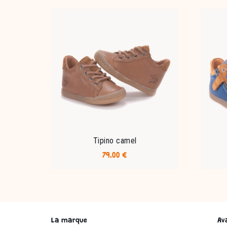
Tipino camel
79.00
€
Ce
produit
a
plusieurs
variations.
La marque
Av
Les