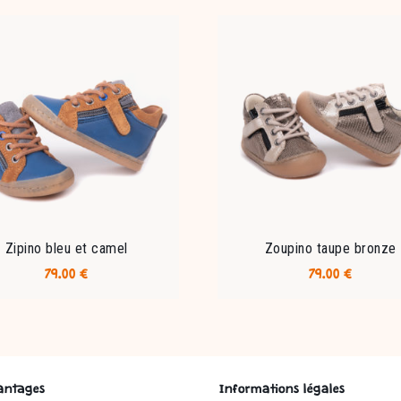
Zipino bleu et camel
Zoupino taupe bronze
79.00
€
79.00
€
Ce
Ce
produit
produit
a
a
plusieurs
plusieurs
variations.
variations.
antages
Informations légales
Les
Les