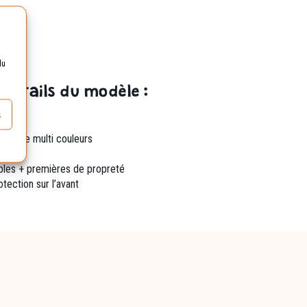
du
 détails du modèle :
s
ntaisie multi couleurs
bles + premières de propreté
tection sur l’avant