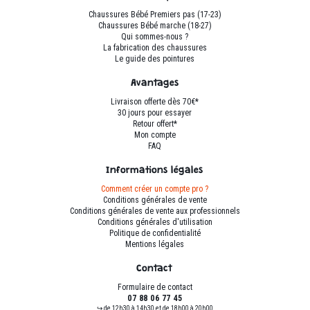
être
Chaussures Bébé Premiers pas (17-23)
choisies
Chaussures Bébé marche (18-27)
sur
Qui sommes-nous ?
La fabrication des chaussures
la
Le guide des pointures
page
du
Avantages
produit
Livraison offerte dès 70€*
30 jours pour essayer
Retour offert*
Mon compte
FAQ
Informations légales
Comment créer un compte pro ?
Conditions générales de vente
Conditions générales de vente aux professionnels
Conditions générales d'utilisation
Politique de confidentialité
Mentions légales
Contact
Formulaire de contact
07 88 06 77 45
↪ de 12h30 à 14h30 et de 18h00 à 20h00