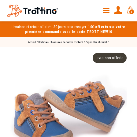
0
Livraison et
retour offerts*
-
30 jours pour essayer
-
10€ offerts sur votre
première commande avec le code TROTTINEW10
Accueil
/
Boutique
/
Chaussures de marche pour bébé
/
Zipino bleu et camel
/