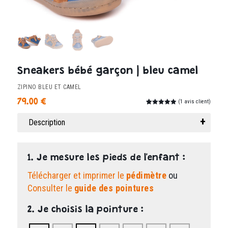
Sneakers bébé garçon | bleu camel
ZIPINO BLEU ET CAMEL
79.00
€
(
1
avis client)
Noté
1
5.00
sur 5
Description
basé sur
notation
client
1. Je mesure les pieds de l'enfant :
Télécharger et imprimer le
pédimètre
ou
Consulter le
guide des pointures
2. Je choisis la pointure :