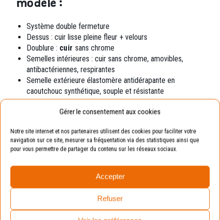
modèle :
Système double fermeture
Dessus : cuir lisse pleine fleur + velours
Doublure :
cuir
sans chrome
Semelles intérieures : cuir sans chrome,
amovibles,
antibactériennes, respirantes
Semelle extérieure élastomère
antidérapante en
caoutchouc synthétique, souple et résistante
Gérer le consentement aux cookies
Exemple
Notre site internet et nos partenaires utilisent des cookies pour faciliter votre
navigation sur ce site, mesurer sa fréquentation via des statistiques ainsi que
Pointure de votre enfant : 19.
pour vous permettre de partager du contenu sur les réseaux sociaux.
Pointure conseillée : 20 (en prenant compte de la
marge de croissance).
Accepter
Avantages :
La chaussure sera toujours
Refuser
adaptée aux pieds de vos enfants.