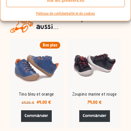
Voir les préférences
Politique de confidentialité et de cookies
Vous aimerez peut-être
aussi…
Bon plan
Tino bleu et orange
Zoupino marine et rouge
Le
Le
49.00
€
79.00
€
69.00
€
prix
prix
Ce
Ce
initial
actuel
produit
produit
Commander
Commander
était :
est :
a
a
69.00 €.
49.00 €.
plusieurs
plusieurs