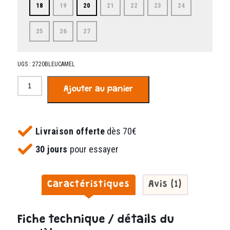
18
19
20
21
22
23
24
25
26
27
UGS :
2720BLEUCAMEL
quantité
Ajouter au panier
de
Zipino
bleu
et
Livraison offerte
dès 70€
camel
30 jours
pour essayer
Caractéristiques
Avis (1)
Fiche technique / détails du