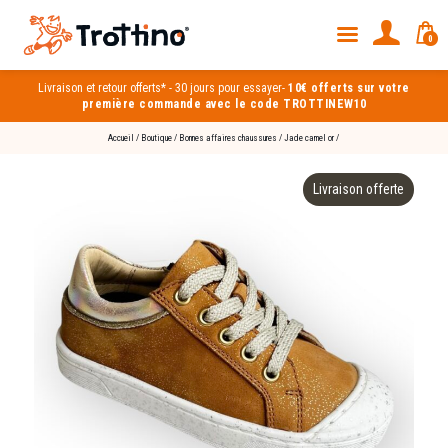
0
Livraison et
retour offerts*
-
30 jours pour essayer
-
10€ offerts sur votre
première commande avec le code TROTTINEW10
Accueil
/
Boutique
/
Bonnes affaires chaussures
/
Jade camel or
/