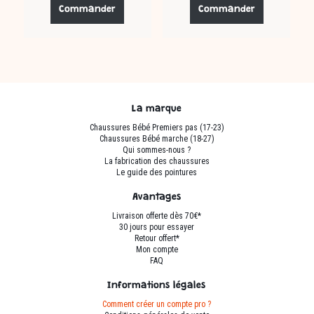
produit
produit
Commander
Commander
a
a
plusieurs
plusieurs
variations.
variations.
Les
Les
options
options
peuvent
peuvent
La marque
être
être
Chaussures Bébé Premiers pas (17-23)
choisies
choisies
Chaussures Bébé marche (18-27)
sur
sur
Qui sommes-nous ?
La fabrication des chaussures
la
la
Le guide des pointures
page
page
du
du
Avantages
produit
produit
Livraison offerte dès 70€*
30 jours pour essayer
Retour offert*
Mon compte
FAQ
Informations légales
Comment créer un compte pro ?