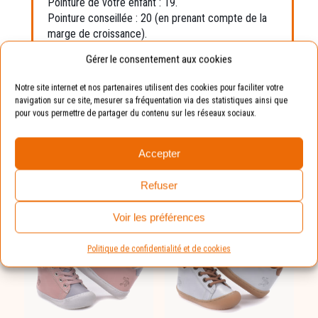
Pointure de votre enfant : 19.
Pointure conseillée : 20 (en prenant compte de la
marge de croissance).
Gérer le consentement aux cookies
Avantages :
La chaussure sera toujours
Notre site internet et nos partenaires utilisent des cookies pour faciliter votre
adaptée aux pieds de vos enfants.
navigation sur ce site, mesurer sa fréquentation via des statistiques ainsi que
pour vous permettre de partager du contenu sur les réseaux sociaux.
Accepter
Vous devriez aimer :
Refuser
Voir les préférences
Politique de confidentialité et de cookies