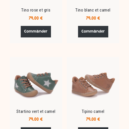
Tino rose et gris
Tino blanc et camel
79.00
€
79.00
€
Ce
Ce
produit
produit
Commander
Commander
a
a
plusieurs
plusieurs
variations.
variations.
Les
Les
options
options
peuvent
peuvent
être
être
choisies
choisies
sur
sur
la
la
page
page
du
du
Startino vert et camel
Tipino camel
produit
produit
79.00
€
79.00
€
Ce
Ce