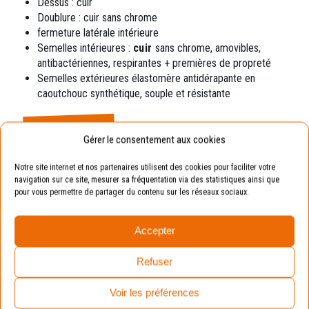
Dessus : cuir
Doublure : cuir sans chrome
fermeture latérale intérieure
Semelles intérieures :
cuir
sans chrome,
amovibles,
antibactériennes, respirantes + premières de propreté
Semelles extérieures élastomère
antidérapante en
caoutchouc synthétique, souple et résistante
Exemple
Gérer le consentement aux cookies
Pointure de votre enfant : 19.
Notre site internet et nos partenaires utilisent des cookies pour faciliter votre
Pointure conseillée : 20 (en prenant compte de la
navigation sur ce site, mesurer sa fréquentation via des statistiques ainsi que
pour vous permettre de partager du contenu sur les réseaux sociaux.
marge de croissance).
Accepter
Avantages :
La chaussure sera toujours
adaptée aux pieds de vos enfants.
Refuser
Voir les préférences