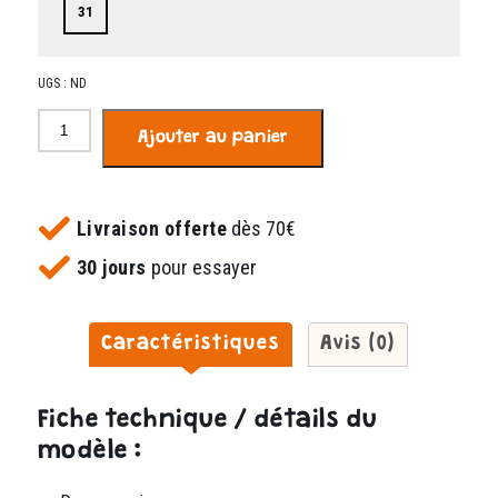
31
UGS :
ND
quantité
Ajouter au panier
de
Zac
blanc
marine
Livraison offerte
dès 70€
30 jours
pour essayer
Caractéristiques
Avis (0)
Fiche technique / détails du
modèle :