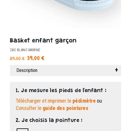
Basket enfant garçon
ZAC BLANC MARINE
Le
Le
39.00
€
89.00
€
prix
prix
Description
initial
actuel
était :
est :
89.00 €.
39.00 €.
1. Je mesure les pieds de l'enfant :
Télécharger et imprimer le
pédimètre
ou
Consulter le
guide des pointures
2. Je choisis la pointure :