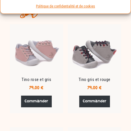
Politique de confidentialité et de cookies
Vous devriez aimer :
Tino rose et gris
Tino gris et rouge
79.00
€
79.00
€
Ce
Ce
produit
produit
Commander
Commander
a
a
plusieurs
plusieurs
variations.
variations.
Les
Les