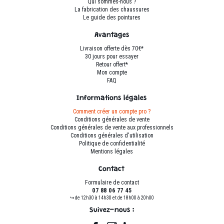
sur
sur
Qui sommes-nous ?
La fabrication des chaussures
la
la
Le guide des pointures
page
page
du
du
Avantages
produit
produit
Livraison offerte dès 70€*
30 jours pour essayer
Retour offert*
Mon compte
FAQ
Informations légales
Comment créer un compte pro ?
Conditions générales de vente
Conditions générales de vente aux professionnels
Conditions générales d'utilisation
Politique de confidentialité
Mentions légales
Contact
Formulaire de contact
07 88 06 77 45
↪ de 12h30 à 14h30 et de 18h00 à 20h00
Suivez-nous :