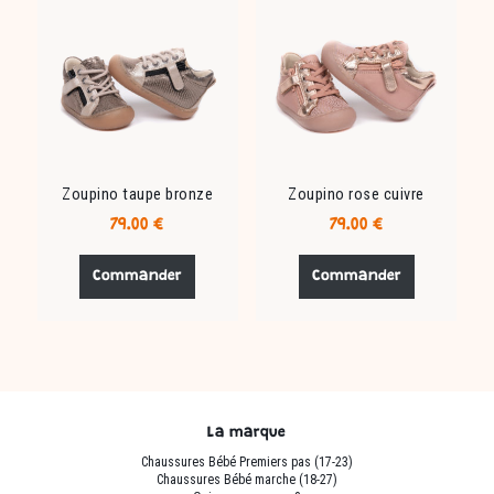
options
options
peuvent
peuvent
être
être
choisies
choisies
sur
sur
la
la
page
page
du
du
Zoupino taupe bronze
Zoupino rose cuivre
produit
produit
79.00
€
79.00
€
Ce
Ce
produit
produit
Commander
Commander
a
a
plusieurs
plusieurs
variations.
variations.
Les
Les
options
options
peuvent
peuvent
La marque
être
être
Chaussures Bébé Premiers pas (17-23)
choisies
choisies
Chaussures Bébé marche (18-27)