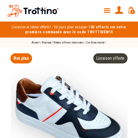
0
Livraison et
retour offerts*
-
30 jours pour essayer
-
10€ offerts sur votre
première commande avec le code TROTTINEW10
Accueil
/
Boutique
/
Bonnes affaires chaussures
/
Zac blanc marine
/
Bon plan