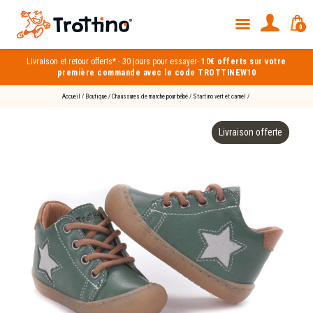
0
Livraison et
retour offerts*
-
30 jours pour essayer
-
10€ offerts sur votre
première commande avec le code TROTTINEW10
Accueil
/
Boutique
/
Chaussures de marche pour bébé
/
Startino vert et camel
/