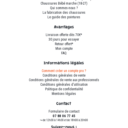
choisies
choisies
Chaussures Bébé marche (18-27)
sur
sur
Qui sommes-nous ?
La fabrication des chaussures
la
la
Le guide des pointures
page
page
du
du
Avantages
produit
produit
Livraison offerte dès 70€*
30 jours pour essayer
Retour offert*
Mon compte
FAQ
Informations légales
Comment créer un compte pro ?
Conditions générales de vente
Conditions générales de vente aux professionnels
Conditions générales d'utilisation
Politique de confidentialité
Mentions légales
Contact
Formulaire de contact
07 88 06 77 45
↪ de 12h30 à 14h30 et de 18h00 à 20h00
Suivez-nous :