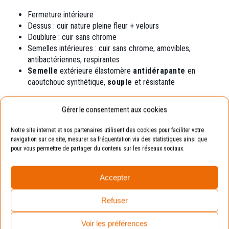
Fermeture intérieure
Dessus : cuir nature pleine fleur + velours
Doublure : cuir sans chrome
Semelles intérieures : cuir sans chrome,
amovibles,
antibactériennes, respirantes
Semelle
extérieure élastomère
antidérapante
en
caoutchouc synthétique,
souple
et résistante
Exemple
Gérer le consentement aux cookies
Notre site internet et nos partenaires utilisent des cookies pour faciliter votre
Pointure de votre enfant : 19.
navigation sur ce site, mesurer sa fréquentation via des statistiques ainsi que
Pointure conseillée : 20 (en prenant compte de la
pour vous permettre de partager du contenu sur les réseaux sociaux.
marge de croissance).
Accepter
Avantages :
La chaussure sera toujours
adaptée aux pieds de vos enfants.
Refuser
Voir les préférences