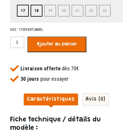
17
18
19
20
21
22
23
UGS :
1705VERTCAMEL
quantité
Ajouter au panier
de
Startino
vert
et
Livraison offerte
dès 70€
camel
30 jours
pour essayer
Caractéristiques
Avis (0)
Fiche technique / détails du
modèle :