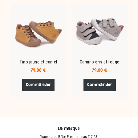
Les
Les
options
options
peuvent
peuvent
être
être
choisies
choisies
sur
sur
la
la
page
page
du
du
Tino jaune et camel
Camino gris et rouge
produit
produit
79.00
€
79.00
€
Ce
Ce
produit
produit
Commander
Commander
a
a
plusieurs
plusieurs
variations.
variations.
Les
Les
options
options
peuvent
peuvent
La marque
être
être
Chaussures Bébé Premiers pas (17-23)