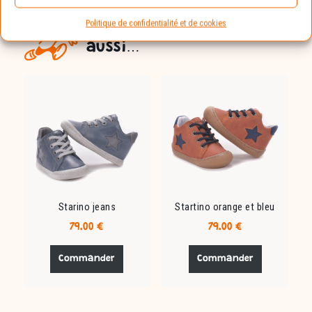
Politique de confidentialité et de cookies
Vous aimerez peut-être
aussi…
Starino jeans
Startino orange et bleu
79.00
€
79.00
€
Ce
Ce
produit
produit
Commander
Commander
a
a
plusieurs
plusieurs
variations.
variations.