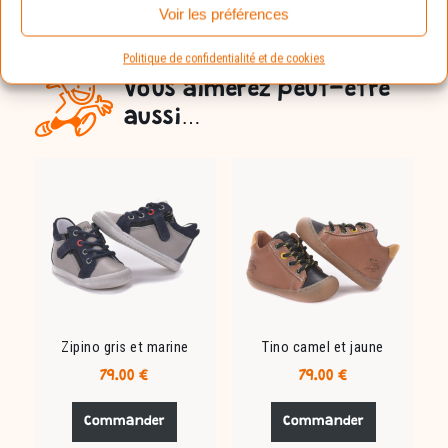
Voir les préférences
Politique de confidentialité et de cookies
Vous aimerez peut-être
aussi…
Zipino gris et marine
Tino camel et jaune
79.00
€
79.00
€
Ce
Ce
produit
produit
Commander
Commander
a
a