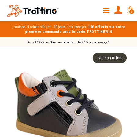
0
Livraison et
retour offerts*
-
30 jours pour essayer
-
10€ offerts sur votre
première commande avec le code TROTTINEW10
Accueil
/
Boutique
/
Chaussures de marche pour bébé
/
Zipino marine orange
/