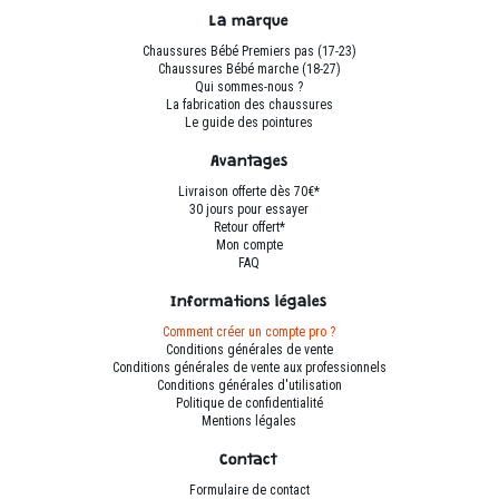
peuvent
peuvent
La marque
être
être
Chaussures Bébé Premiers pas (17-23)
choisies
choisies
Chaussures Bébé marche (18-27)
sur
sur
Qui sommes-nous ?
La fabrication des chaussures
la
la
Le guide des pointures
page
page
du
du
Avantages
produit
produit
Livraison offerte dès 70€*
30 jours pour essayer
Retour offert*
Mon compte
FAQ
Informations légales
Comment créer un compte pro ?
Conditions générales de vente
Conditions générales de vente aux professionnels
Conditions générales d'utilisation
Politique de confidentialité
Mentions légales
Contact
Formulaire de contact