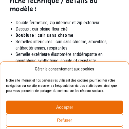
Fiche technique / détails du
modèle :
Double fermeture, zip intérieur et zip extérieur
Dessus : cuir pleine fleur ciré
Doublure
:
cuir sans chrome
Semelles intérieures : cuir sans chrome,
amovibles,
antibactériennes, respirantes
Semelle extérieure élastomère
antidérapante en
caoutchouc synthétique, souple et résistante
Gérer le consentement aux cookies
Exemple
Notre site internet et nos partenaires utilisent des cookies pour faciliter votre
navigation sur ce site, mesurer sa fréquentation via des statistiques ainsi que
Pointure de votre enfant : 19.
pour vous permettre de partager du contenu sur les réseaux sociaux.
Pointure conseillée : 20 (en prenant compte de la
marge de croissance).
Accepter
Avantages :
La chaussure sera toujours
Refuser
adaptée aux pieds de vos enfants.