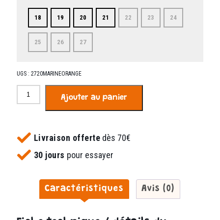
18
19
20
21
22
23
24
25
26
27
UGS :
2720MARINEORANGE
quantité
Ajouter au panier
de
Zipino
marine
orange
Livraison offerte
dès 70€
30 jours
pour essayer
Caractéristiques
Avis (0)