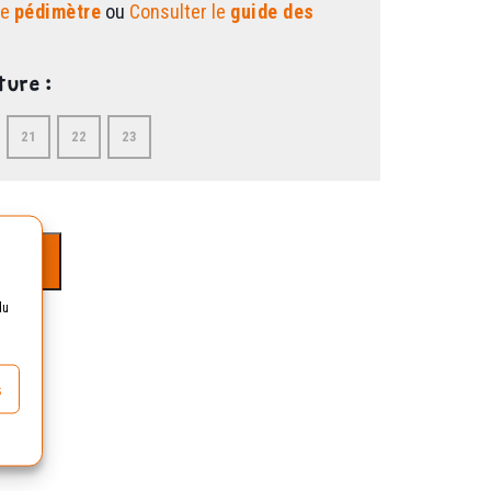
le
pédimètre
ou
Consulter le
guide des
ture :
21
22
23
nier
du
 70€
s