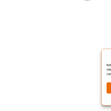
Not
sit
con