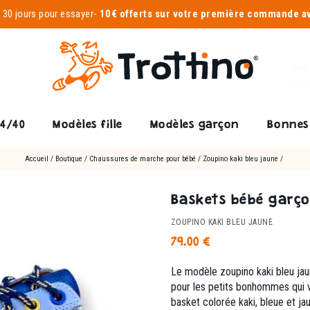
-
30 jours pour essayer
-
10€ offerts sur votre première commande 
24/40
Modèles fille
Modèles garçon
Bonnes 
Accueil
/
Boutique
/
Chaussures de marche pour bébé
/
Zoupino kaki bleu jaune
/
Baskets bébé garçon
ZOUPINO KAKI BLEU JAUNE
79.00
€
Le modèle zoupino kaki bleu ja
pour les petits bonhommes qui v
basket colorée kaki, bleue et ja