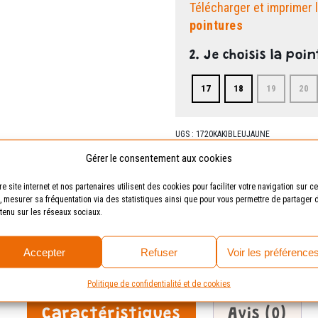
Télécharger et imprimer 
pointures
2. Je choisis la poin
17
18
19
20
UGS :
1720KAKIBLEUJAUNE
quantité
Gérer le consentement aux cookies
Ajouter au pa
de
re site internet et nos partenaires utilisent des cookies pour faciliter votre navigation sur ce
Zoupino
e, mesurer sa fréquentation via des statistiques ainsi que pour vous permettre de partager 
kaki
tenu sur les réseaux sociaux.
bleu
Livraison offerte
dès
jaune
30 jours
pour essayer
Accepter
Refuser
Voir les préférence
Politique de confidentialité et de cookies
Caractéristiques
Avis (0)