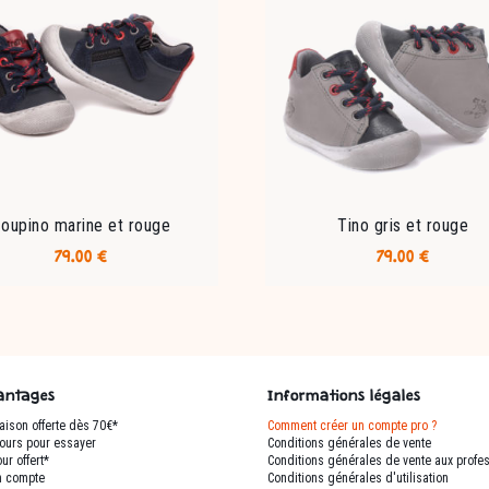
oupino marine et rouge
Tino gris et rouge
79.00
€
79.00
€
Ce
Ce
produit
produit
a
a
plusieurs
plusieurs
variations.
variations.
antages
Informations légales
Les
Les
raison offerte dès 70€*
Comment créer un compte pro ?
options
options
jours pour essayer
Conditions générales de vente
peuvent
peuvent
ur offert*
Conditions générales de vente aux profe
être
être
 compte
Conditions générales d'utilisation