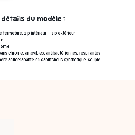
 détails du modèle :
 fermeture, zip intérieur + zip extérieur
ré
hrome
r sans chrome,
amovibles, antibactériennes, respirantes
omère
antidérapante en caoutchouc synthétique, souple