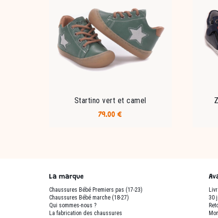
Startino vert et camel
Z
79.00
€
Ce
produit
a
plusieurs
variations.
La marque
Av
Les
Chaussures Bébé Premiers pas (17-23)
Liv
options
Chaussures Bébé marche (18-27)
30 
peuvent
Qui sommes-nous ?
Reto
être
La fabrication des chaussures
Mon